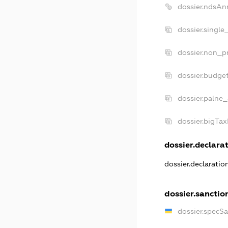
dossier.ndsAn
dossier.single
dossier.non_pr
dossier.budge
dossier.palne_
dossier.bigTa
dossier.declarat
dossier.declarati
dossier.sanctio
dossier.specS