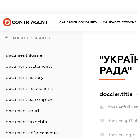
CONTR AGENT
CAHEADER.COMPANIES
CAHEADER.PERSONS
CAHEADER.SEARCH
document.dossier
"УКРА
document.statements
РАДА"
document.history
document.inspections
dossier.title
document.bankruptcy
dossier.fullNa
document.court
dossier.opfSu
document.taxdebts
document.enforcements
dossier.edrpo: