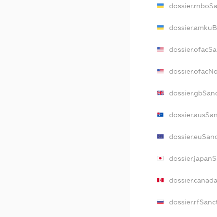
dossier.rnboS
dossier.amkuB
dossier.ofacSa
dossier.ofacN
dossier.gbSan
dossier.ausSa
dossier.euSan
dossier.japan
dossier.canad
dossier.rfSanc