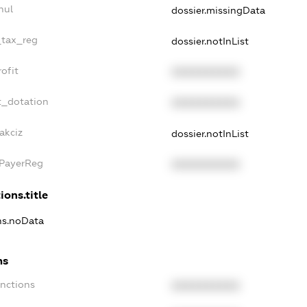
nul
dossier.missingData
_tax_reg
dossier.notInList
ofit
XXXXXXXXXX
t_dotation
XXXXXXXXXX
akciz
dossier.notInList
xPayerReg
XXXXXXXXXX
ions.title
ons.noData
ns
anctions
XXXXXXXXXX