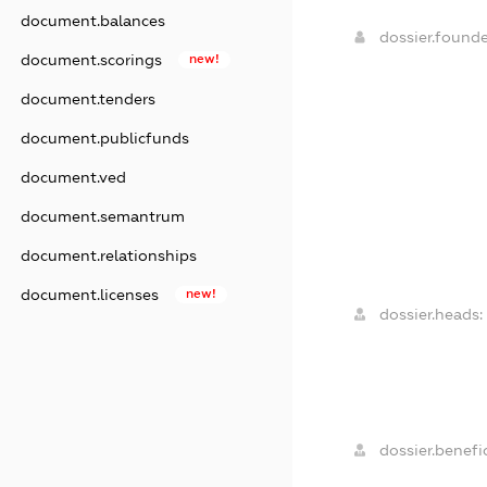
document.balances
dossier.found
document.scorings
new!
document.tenders
document.publicfunds
document.ved
document.semantrum
document.relationships
document.licenses
new!
dossier.heads:
dossier.benefic