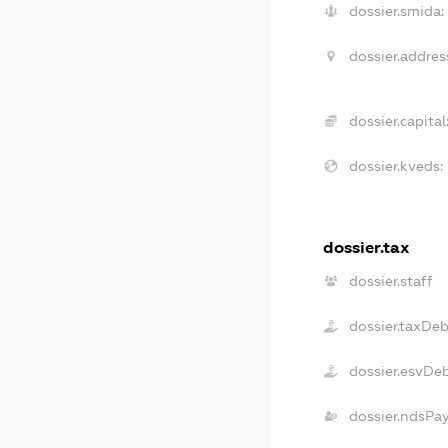
dossier.smida:
dossier.addres
dossier.capital
dossier.kveds:
dossier.tax
dossier.staff
dossier.taxDeb
dossier.esvDe
dossier.ndsPa