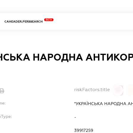
BETA
CAHEADER.PERSSEARCH
ЇНСЬКА НАРОДНА АНТИКО
riskFactors.title
0
0
me:
"УКРАЇНСЬКА НАРОДНА А
bType:
-
39917259