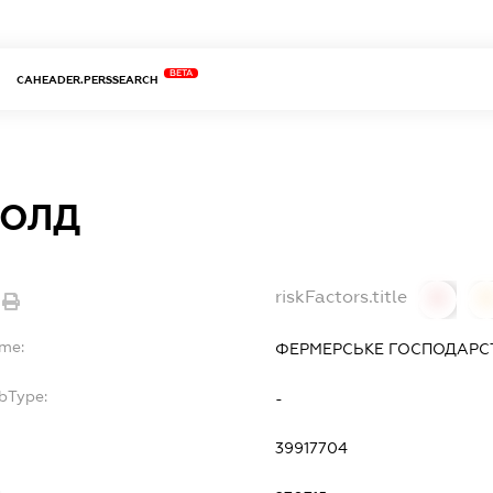
BETA
CAHEADER.PERSSEARCH
ГОЛД
riskFactors.title
0
ame:
ФЕРМЕРСЬКЕ ГОСПОДАРСТ
bType:
-
39917704