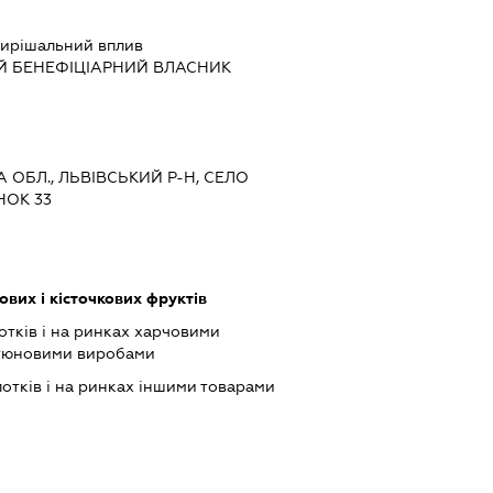
ирішальний вплив
Й БЕНЕФІЦІАРНИЙ ВЛАСНИК
А ОБЛ., ЛЬВІВСЬКИЙ Р-Н, СЕЛО
НОК 33
вих і кісточкових фруктів
отків і на ринках харчовими
ютюновими виробами
лотків і на ринках іншими товарами