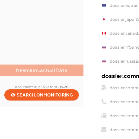
dossier.euSan
dossier.japan
dossier.cana
dossier.rfSan
dossier.russia
freemium.actualData
dossier.comm
document.dueToDate
11.03.26
dossier.comme
SEARCH.ONMONITORING
dossier.comm
dossier.comme
dossier.comme