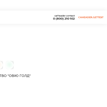
caHeader.contact
CAHEADER.GETTEST
0 (800) 210 102
0
0
ВО "ОВІЮ ГОЛД"