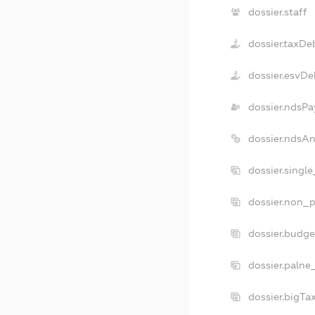
dossier.staff
dossier.taxDe
dossier.esvDe
dossier.ndsPa
dossier.ndsA
dossier.singl
dossier.non_p
dossier.budg
dossier.palne
dossier.bigT