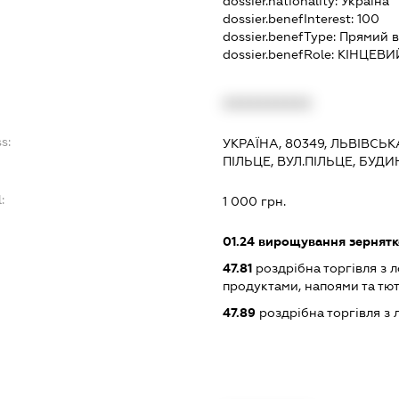
dossier.nationality:
Україна
dossier.benefInterest:
100
dossier.benefType:
Прямий в
dossier.benefRole:
КІНЦЕВИ
:
XXXXXXXXXX
s:
УКРАЇНА, 80349, ЛЬВІВСЬК
ПІЛЬЦЕ, ВУЛ.ПІЛЬЦЕ, БУДИ
:
1 000 грн.
01.24
вирощування зернятко
47.81
роздрібна торгівля з л
продуктами, напоями та т
47.89
роздрібна торгівля з 