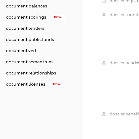
dossier.regDa
document.balances
dossier.foun
document.scorings
new!
document.tenders
document.publicfunds
document.ved
document.semantrum
dossier.heads
document.relationships
document.licenses
new!
dossier.benefi