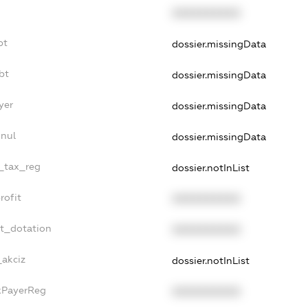
XXXXXXXXXX
bt
dossier.missingData
bt
dossier.missingData
yer
dossier.missingData
nnul
dossier.missingData
e_tax_reg
dossier.notInList
rofit
XXXXXXXXXX
et_dotation
XXXXXXXXXX
_akciz
dossier.notInList
axPayerReg
XXXXXXXXXX