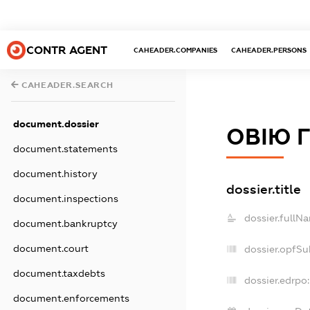
CONTR AGENT
CAHEADER.COMPANIES
CAHEADER.PERSONS
CAHEADER.SEARCH
document.dossier
ОВІЮ 
document.statements
document.history
dossier.title
document.inspections
dossier.fullN
document.bankruptcy
document.court
dossier.opfSu
document.taxdebts
dossier.edrpo:
document.enforcements