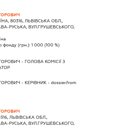
ГОРОВИЧ
ЇНА, 80316, ЛЬВІВСЬКА ОБЛ.,
АВА-РУСЬКА, ВУЛ.ГРУШЕВСЬКОГО,
їна
о фонду (грн.):
1 000
(100 %)
ГОРОВИЧ
-
ГОЛОВА КОМІСІЇ З
АТОР
ГОРОВИЧ
-
КЕРІВНИК
- dossier.from
ГОРОВИЧ
316, ЛЬВІВСЬКА ОБЛ.,
АВА-РУСЬКА, ВУЛ.ГРУШЕВСЬКОГО,