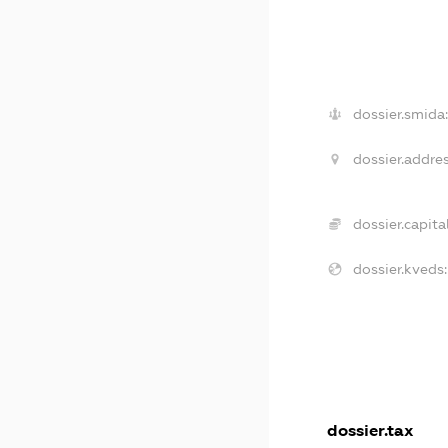
dossier.smida
dossier.addres
dossier.capital
dossier.kveds:
dossier.tax