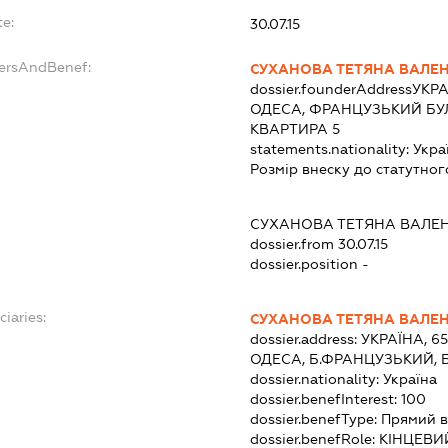
te:
30.07.15
dersAndBenef:
СУХАНОВА ТЕТЯНА ВАЛЕ
dossier.founderAddress
УКРА
ОДЕСА, ФРАНЦУЗЬКИЙ БУЛЬ
КВАРТИРА 5
statements.nationality:
Укра
Розмір внеску до статутног
:
СУХАНОВА ТЕТЯНА ВАЛЕ
dossier.from 30.07.15
dossier.position -
ciaries:
СУХАНОВА ТЕТЯНА ВАЛЕ
dossier.address:
УКРАЇНА, 6
ОДЕСА, Б.ФРАНЦУЗЬКИЙ, Б
dossier.nationality:
Україна
dossier.benefInterest:
100
dossier.benefType:
Прямий в
dossier.benefRole:
КІНЦЕВИ