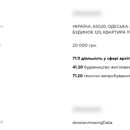
:
XXXXXXXXXX
s:
УКРАЇНА, 65020, ОДЕСЬКА 
БУДИНОК 120, КВАРТИРА 11
:
20 000 грн.
71.11
діяльність у сфері архі
41.20
будівництво житлових
71.20
технічні випробування
XXXXXXXXXX
bt
dossier.missingData