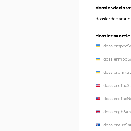
dossier.declarat
dossier.declarati
dossier.sancti
dossier.specS
dossier.rnboS
dossier.amkuB
dossier.ofacS
dossier.ofac
dossier.gbSan
dossier.ausSa