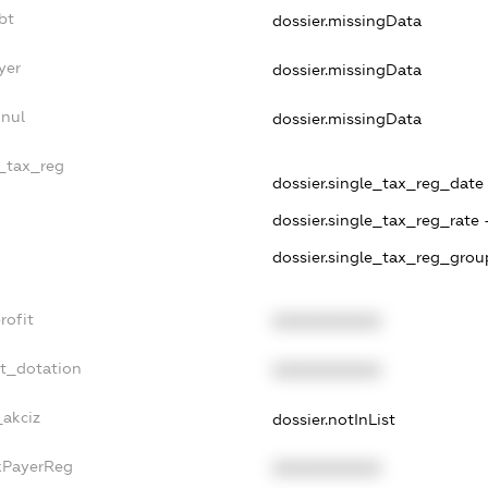
bt
dossier.missingData
yer
dossier.missingData
nnul
dossier.missingData
e_tax_reg
dossier.single_tax_reg_date -
dossier.single_tax_reg_rate 
dossier.single_tax_reg_grou
rofit
XXXXXXXXXX
et_dotation
XXXXXXXXXX
_akciz
dossier.notInList
axPayerReg
XXXXXXXXXX