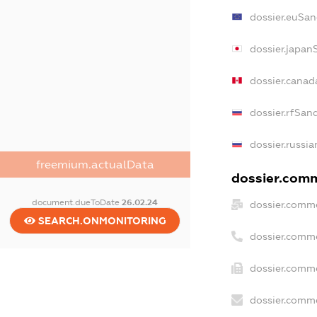
dossier.euSan
dossier.japan
dossier.cana
dossier.rfSan
dossier.russia
freemium.actualData
dossier.comm
document.dueToDate
26.02.24
dossier.comme
SEARCH.ONMONITORING
dossier.comm
dossier.comme
dossier.comme