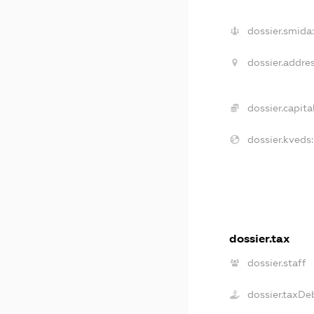
dossier.smida
dossier.addres
dossier.capital
dossier.kveds:
dossier.tax
dossier.staff
dossier.taxDe