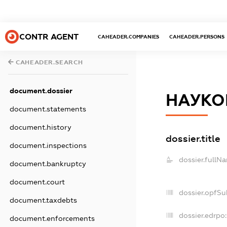
CONTR AGENT
CAHEADER.COMPANIES
CAHEADER.PERSONS
CAHEADER.SEARCH
document.dossier
НАУКО
document.statements
document.history
dossier.title
document.inspections
dossier.fullN
document.bankruptcy
document.court
dossier.opfSu
document.taxdebts
dossier.edrpo:
document.enforcements