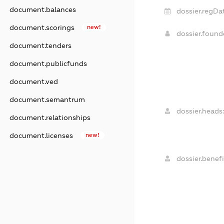
document.balances
dossier.regDa
document.scorings
new!
dossier.foun
document.tenders
document.publicfunds
document.ved
document.semantrum
dossier.heads
document.relationships
document.licenses
new!
dossier.benefi