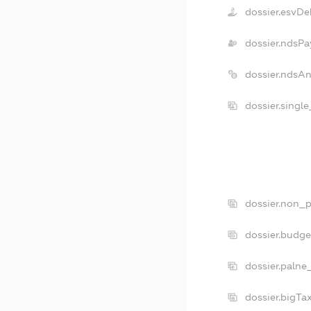
dossier.esvDe
dossier.ndsPa
dossier.ndsA
dossier.singl
dossier.non_p
dossier.budg
dossier.palne
dossier.bigT