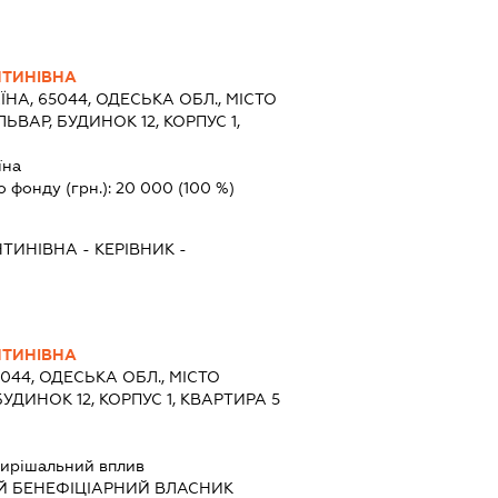
НТИНІВНА
ЇНА, 65044, ОДЕСЬКА ОБЛ., МІСТО
ВАР, БУДИНОК 12, КОРПУС 1,
їна
о фонду (грн.):
20 000
(100 %)
НТИНІВНА
-
КЕРІВНИК
-
НТИНІВНА
5044, ОДЕСЬКА ОБЛ., МІСТО
УДИНОК 12, КОРПУС 1, КВАРТИРА 5
ирішальний вплив
Й БЕНЕФІЦІАРНИЙ ВЛАСНИК