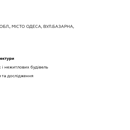
ОБЛ., МІСТО ОДЕСА, ВУЛ.БАЗАРНА,
тектури
 і нежитлових будівель
 та дослідження