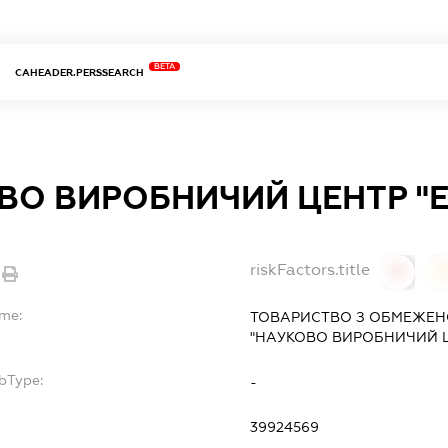
BETA
CAHEADER.PERSSEARCH
ВО ВИРОБНИЧИЙ ЦЕНТР "
riskFactors.title
0
ame:
ТОВАРИСТВО З ОБМЕЖЕН
"НАУКОВО ВИРОБНИЧИЙ Ц
bType:
-
39924569