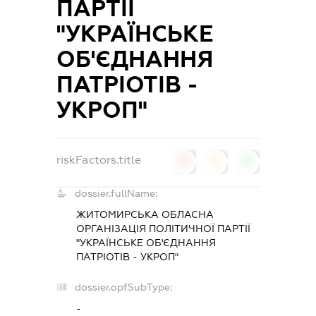
ПАРТІЇ
"УКРАЇНСЬКЕ
ОБ'ЄДНАННЯ
ПАТРІОТІВ -
УКРОП"
riskFactors.title
0
0
0
dossier.fullName:
ЖИТОМИРСЬКА ОБЛАСНА
ОРГАНІЗАЦІЯ ПОЛІТИЧНОЇ ПАРТІЇ
"УКРАЇНСЬКЕ ОБ'ЄДНАННЯ
ПАТРІОТІВ - УКРОП"
dossier.opfSubType:
-