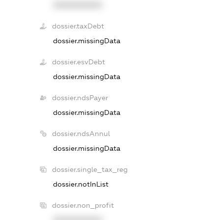
XXXXXXXXXX
dossier.taxDebt
dossier.missingData
dossier.esvDebt
dossier.missingData
dossier.ndsPayer
dossier.missingData
dossier.ndsAnnul
dossier.missingData
dossier.single_tax_reg
dossier.notInList
dossier.non_profit