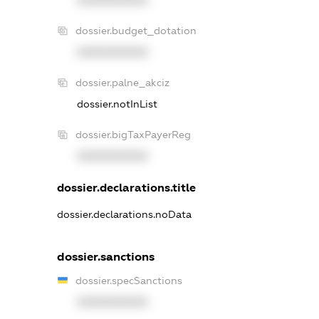
XXXXXXXXXX
dossier.budget_dotation
XXXXXXXXXX
dossier.palne_akciz
dossier.notInList
dossier.bigTaxPayerReg
XXXXXXXXXX
dossier.declarations.title
dossier.declarations.noData
dossier.sanctions
dossier.specSanctions
XXXXXXXXXX