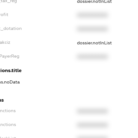
_tax_reg
dossier.notInList
ofit
XXXXXXXXXX
t_dotation
XXXXXXXXXX
akciz
dossier.notInList
xPayerReg
XXXXXXXXXX
ions.title
ons.noData
ns
anctions
XXXXXXXXXX
anctions
XXXXXXXXXX