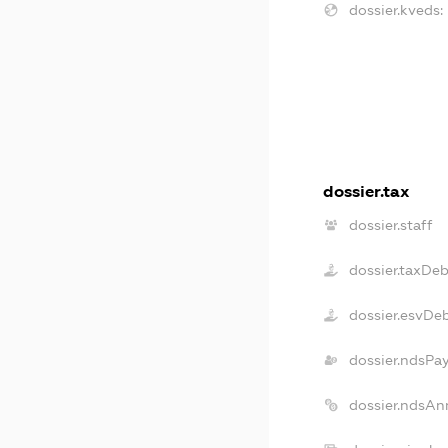
dossier.kveds:
dossier.tax
dossier.staff
dossier.taxDeb
dossier.esvDe
dossier.ndsPa
dossier.ndsAn