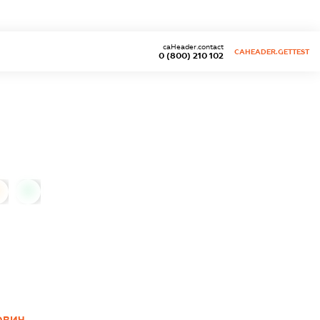
caHeader.contact
CAHEADER.GETTEST
0 (800) 210 102
0
ОВИЧ