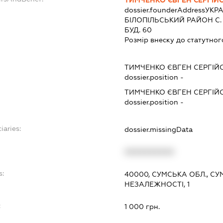
dossier.founderAddress
УКРА
БIЛОПIЛЬСЬКИЙ РАЙОН С.
БУД. 60
Розмір внеску до статутног
ТИМЧЕНКО ЄВГЕН СЕРГІЙ
dossier.position -
ТИМЧЕНКО ЄВГЕН СЕРГІЙ
dossier.position -
iaries:
dossier.missingData
XXXXXXXXXX
s:
40000, СУМСЬКА ОБЛ., СУ
НЕЗАЛЕЖНОСТІ, 1
:
1 000 грн.