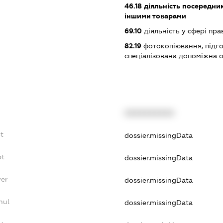
46.18
діяльність посередникі
іншими товарами
69.10
діяльність у сфері пра
82.19
фотокопіювання, підго
спеціалізована допоміжна о
XXXXXXXXXX
t
dossier.missingData
bt
dossier.missingData
yer
dossier.missingData
nul
dossier.missingData