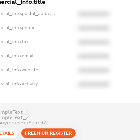
rcial_info.title
rcial_info.postal_address
XXXXXXXXXX
rcial_info.phone
XXXXXXXXXX
cial_info.fax
XXXXXXXXXX
rcial_info.email
XXXXXXXXXX
rcial_info.website
XXXXXXXXXX
cial_info.activity
XXXXXXXXXX
ampleText_1
ampleText_2
onymousPerSearch2
ETAILS
FREEMIUM.REGISTER