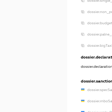
dossier.single
dossier.non_pr
dossier.budge
dossier.palne_
dossier.bigTa
dossier.declarat
dossier.declarati
dossier.sanctio
dossier.specS
dossier.rnboS