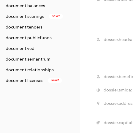
document.balances
document.scorings
new!
document.tenders
document.publicfunds
dossier.heads:
document.ved
document.semantrum
document.relationships
dossier.benefic
document.licenses
new!
dossier.smida:
dossier.addres
dossier.capital