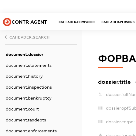
CONTR AGENT
CAHEADER.COMPANIES
CAHEADER.PERSONS
CAHEADER.SEARCH
document.dossier
ФОРВА
document.statements
document.history
dossier.title
document.inspections
dossier.fullNa
document.bankruptcy
dossier.opfSu
document.court
document.taxdebts
dossier.edrpo:
document.enforcements
dossier.found