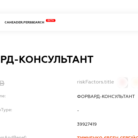
BETA
CAHEADER.PERSSEARCH
РД-КОНСУЛЬТАНТ
riskFactors.title
0
0
me:
ФОРВАРД-КОНСУЛЬТАНТ
bType:
-
39927419
ersAndBenef:
ТИМЧЕНКО ЄВГЕН СЕРГІЙ