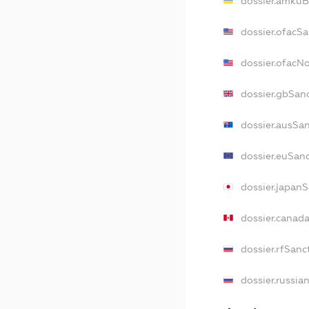
dossier.amkuB
dossier.ofacSa
dossier.ofacN
dossier.gbSan
dossier.ausSa
dossier.euSan
dossier.japan
dossier.canad
dossier.rfSanc
dossier.russia