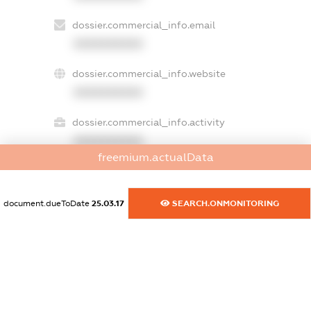
dossier.commercial_info.email
XXXXXXXXXX
dossier.commercial_info.website
XXXXXXXXXX
dossier.commercial_info.activity
XXXXXXXXXX
freemium.actualData
freemium.exampleText_1
document.dueToDate
25.03.17
SEARCH.ONMONITORING
freemium.exampleText_2
freemium.anonymousPerSearch2
FREEMIUM.DETAILS
FREEMIUM.REGISTER