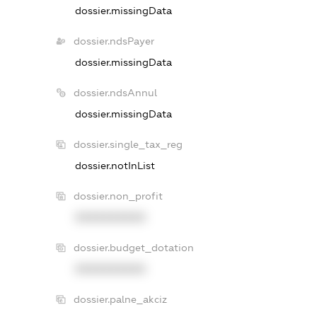
dossier.missingData
dossier.ndsPayer
dossier.missingData
dossier.ndsAnnul
dossier.missingData
dossier.single_tax_reg
dossier.notInList
dossier.non_profit
XXXXXXXXXX
dossier.budget_dotation
XXXXXXXXXX
dossier.palne_akciz