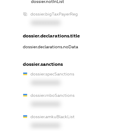
dossier.notInList
dossier.bigTaxPayerReg
XXXXXXXXXX
dossier.declarations.title
dossier.declarations.noData
dossier.sanctions
dossier.specSanctions
XXXXXXXXXX
dossier.rnboSanctions
XXXXXXXXXX
dossier.amkuBlackList
XXXXXXXXXX