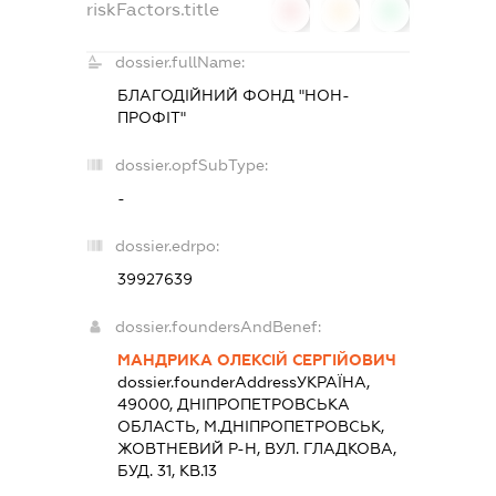
riskFactors.title
0
0
0
dossier.fullName:
БЛАГОДІЙНИЙ ФОНД "НОН-
ПРОФІТ"
dossier.opfSubType:
-
dossier.edrpo:
39927639
dossier.foundersAndBenef:
МАНДРИКА ОЛЕКСІЙ СЕРГІЙОВИЧ
dossier.founderAddress
УКРАЇНА,
49000, ДНIПРОПЕТРОВСЬКА
ОБЛАСТЬ, М.ДНІПРОПЕТРОВСЬК,
ЖОВТНЕВИЙ Р-Н, ВУЛ. ГЛАДКОВА,
БУД. 31, КВ.13