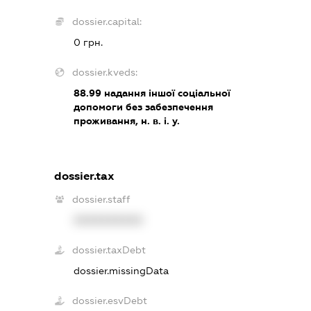
dossier.capital:
0 грн.
dossier.kveds:
88.99
надання іншої соціальної
допомоги без забезпечення
проживання, н. в. і. у.
dossier.tax
dossier.staff
XXXXXXXXXX
dossier.taxDebt
dossier.missingData
dossier.esvDebt