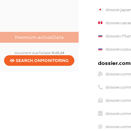
dossier.japa
dossier.can
dossier.rfSa
freemium.actualData
dossier.russ
document.dueToDate
11.01.24
SEARCH.ONMONITORING
dossier.comm
dossier.comm
dossier.com
dossier.comm
dossier.comm
dossier.comm