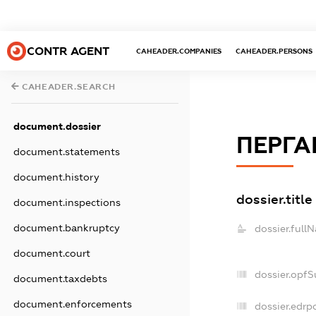
CONTR AGENT
CAHEADER.COMPANIES
CAHEADER.PERSONS
CAHEADER.SEARCH
document.dossier
ПЕРГА
document.statements
document.history
dossier.title
document.inspections
document.bankruptcy
dossier.full
document.court
dossier.opf
document.taxdebts
document.enforcements
dossier.edrp