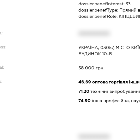
dossier.benefInterest:
33
dossier.benefType:
Прямий в
dossier.benefRole:
КІНЦЕВИ
a:
XXXXXXXXXX
ess:
УКРАЇНА, 03057, МІСТО КИ
БУДИНОК 10-Б
al:
58 000 грн.
s:
46.69
оптова торгівля інш
71.20
технічні випробування
74.90
інша професійна, науков
XXXXXXXXXX