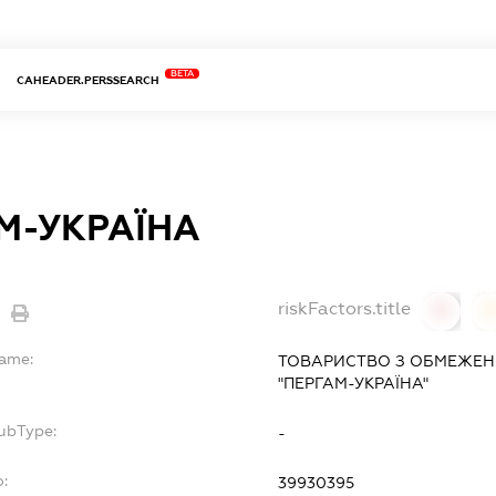
BETA
CAHEADER.PERSSEARCH
М-УКРАЇНА
riskFactors.title
0
Name:
ТОВАРИСТВО З ОБМЕЖЕН
"ПЕРГАМ-УКРАЇНА"
SubType:
-
o:
39930395