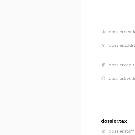
dossier.smid
dossier.addr
dossier.capit
dossier.kved
dossier.tax
dossier.staff