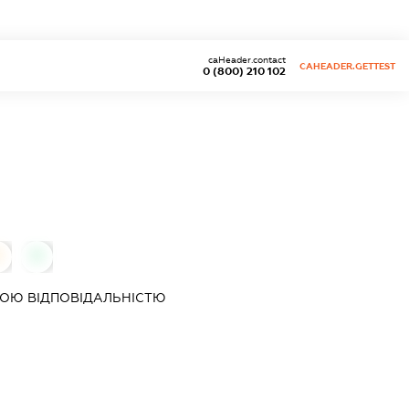
caHeader.contact
CAHEADER.GETTEST
0 (800) 210 102
0
0
ОЮ ВІДПОВІДАЛЬНІСТЮ