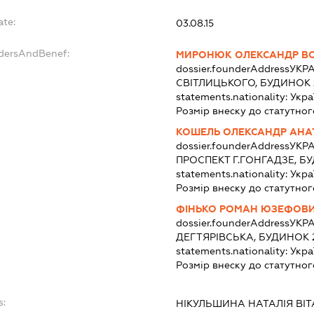
ate:
03.08.15
ndersAndBenef:
МИРОНЮК ОЛЕКСАНДР В
dossier.founderAddress
УКРА
СВІТЛИЦЬКОГО, БУДИНОК 2
statements.nationality:
Укра
Розмір внеску до статутног
КОШЕЛЬ ОЛЕКСАНДР АНА
dossier.founderAddress
УКРА
ПРОСПЕКТ Г.ГОНГАДЗЕ, Б
statements.nationality:
Укра
Розмір внеску до статутног
ФІНЬКО РОМАН ЮЗЕФОВ
dossier.founderAddress
УКРА
ДЕГТЯРІВСЬКА, БУДИНОК 2
statements.nationality:
Укра
Розмір внеску до статутног
s:
НІКУЛЬШИНА НАТАЛІЯ ВІТ