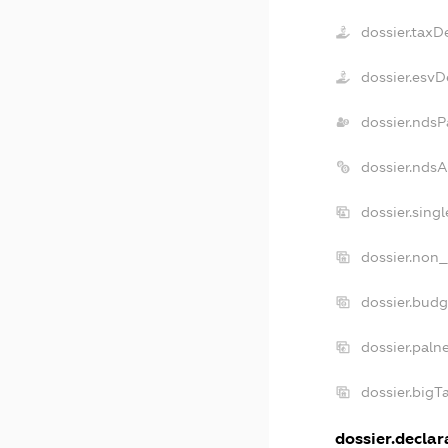
dossier.taxD
dossier.esvD
dossier.ndsP
dossier.nds
dossier.sing
dossier.non_
dossier.bud
dossier.paln
dossier.big
dossier.declara