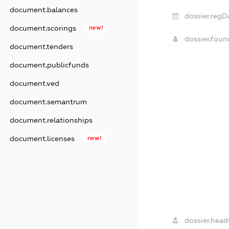
document.balances
dossier.regD
document.scorings
new!
dossier.fou
document.tenders
document.publicfunds
document.ved
document.semantrum
document.relationships
document.licenses
new!
dossier.head