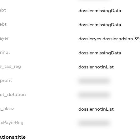
ebt
dossier.missingData
ebt
dossier.missingData
ayer
dossier.yes
dossier.ndsInn 
Annul
dossier.missingData
le_tax_reg
dossier.notInList
profit
XXXXXXXXXX
get_dotation
XXXXXXXXXX
e_akciz
dossier.notInList
TaxPayerReg
XXXXXXXXXX
tions.title