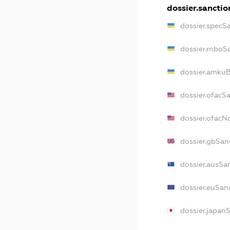
dossier.sanctio
dossier.specS
dossier.rnboS
dossier.amkuB
dossier.ofacS
dossier.ofac
dossier.gbSan
dossier.ausSa
dossier.euSan
dossier.japan