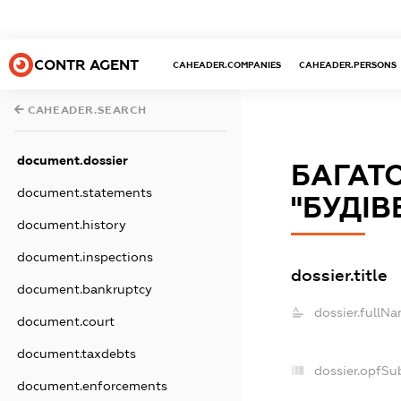
CONTR AGENT
CAHEADER.COMPANIES
CAHEADER.PERSONS
CAHEADER.SEARCH
document.dossier
БАГАТ
document.statements
"БУДІВ
document.history
document.inspections
dossier.title
document.bankruptcy
dossier.fullNa
document.court
document.taxdebts
dossier.opfSu
document.enforcements