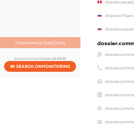
dossier.canad
dossier.rfSanc
dossier.russia
dossier.comme
freemium.actualData
dossier.comme
document.dueToDate
25.03.17
SEARCH.ONMONITORING
dossier.comme
dossier.comme
dossier.comme
dossier.comme
dossier.commer