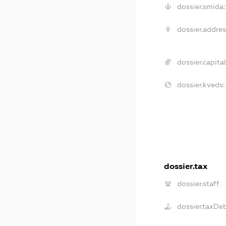
dossier.smida:
dossier.addres
dossier.capital
dossier.kveds:
dossier.tax
dossier.staff
dossier.taxDe