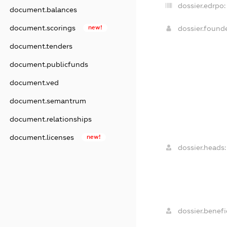
dossier.edrpo:
document.balances
document.scorings
new!
dossier.foun
document.tenders
document.publicfunds
document.ved
document.semantrum
document.relationships
document.licenses
new!
dossier.heads:
dossier.benefic