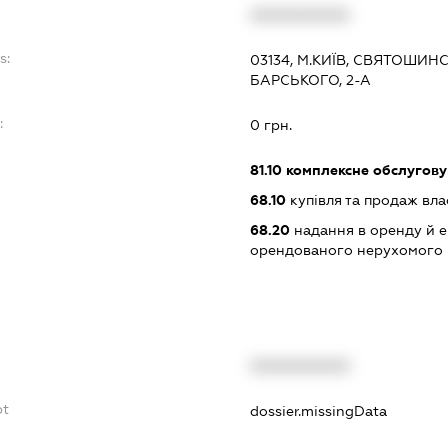
XXXXXXXXXX
s:
03134, М.КИЇВ, СВЯТОШИ
БАРСЬКОГО, 2-А
:
0 грн.
81.10
комплексне обслуговув
68.10
купівля та продаж вл
68.20
надання в оренду й е
орендованого нерухомого
XXXXXXXXXX
bt
dossier.missingData