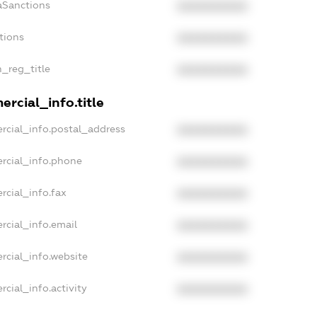
aSanctions
XXXXXXXXXX
tions
XXXXXXXXXX
n_reg_title
XXXXXXXXXX
rcial_info.title
rcial_info.postal_address
XXXXXXXXXX
rcial_info.phone
XXXXXXXXXX
rcial_info.fax
XXXXXXXXXX
rcial_info.email
XXXXXXXXXX
rcial_info.website
XXXXXXXXXX
cial_info.activity
XXXXXXXXXX