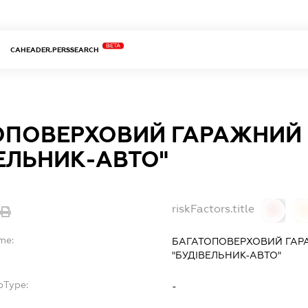
BETA
CAHEADER.PERSSEARCH
ОПОВЕРХОВИЙ ГАРАЖНИЙ
ЕЛЬНИК-АВТО"
riskFactors.title
0
me:
БАГАТОПОВЕРХОВИЙ ГАР
"БУДІВЕЛЬНИК-АВТО"
bType:
-