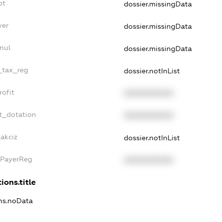
bt
dossier.missingData
yer
dossier.missingData
nul
dossier.missingData
e_tax_reg
dossier.notInList
rofit
XXXXXXXXXX
t_dotation
XXXXXXXXXX
_akciz
dossier.notInList
xPayerReg
XXXXXXXXXX
ions.title
ons.noData