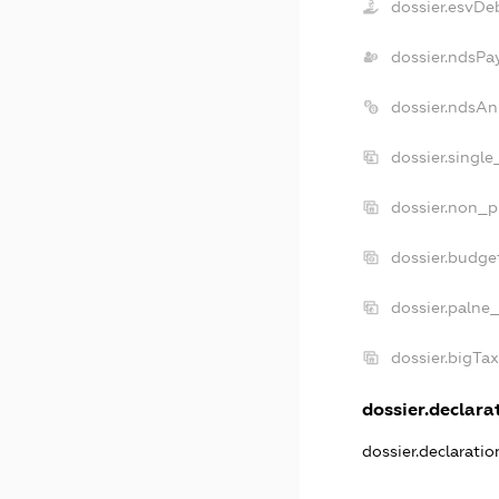
dossier.esvDe
dossier.ndsPa
dossier.ndsAn
dossier.singl
dossier.non_p
dossier.budge
dossier.palne
dossier.bigTa
dossier.declarat
dossier.declarati