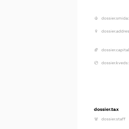
dossier.smida:
dossier.addres
dossier.capital
dossier.kveds:
dossier.tax
dossier.staff