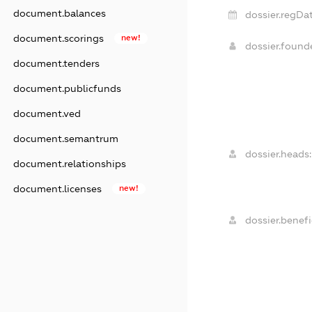
document.balances
dossier.regDat
document.scorings
new!
dossier.foun
document.tenders
document.publicfunds
document.ved
document.semantrum
dossier.heads:
document.relationships
document.licenses
new!
dossier.benefi