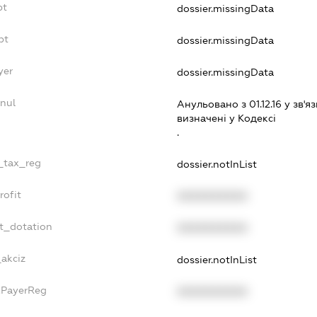
bt
dossier.missingData
bt
dossier.missingData
yer
dossier.missingData
nul
Анульовано з 01.12.16 у зв'яз
визначенi у Кодексi
.
e_tax_reg
dossier.notInList
rofit
XXXXXXXXXX
t_dotation
XXXXXXXXXX
_akciz
dossier.notInList
xPayerReg
XXXXXXXXXX