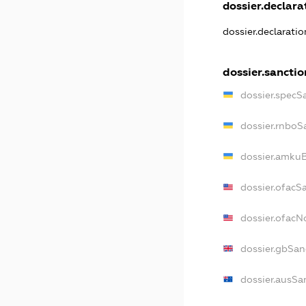
dossier.declarat
dossier.declarati
dossier.sanctio
dossier.specS
dossier.rnboS
dossier.amkuB
dossier.ofacS
dossier.ofac
dossier.gbSan
dossier.ausSa