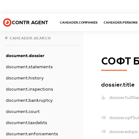
CONTR AGENT
CAHEADER.COMPANIES
CAHEADER.PERSONS
CAHEADER.SEARCH
document.dossier
СОФТ 
document.statements
document.history
dossier.title
document.inspections
dossier.fullN
document.bankruptcy
document.court
dossier.opfSu
document.taxdebts
dossier.edrpo:
document.enforcements