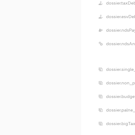
dossier.taxDe
dossier.esvDe
dossier.ndsPa
dossier.ndsAn
dossier.singl
dossier.non_p
dossier.budge
dossier.palne
dossier.bigTa