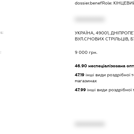
dossier.benefRole:
КІНЦЕВИ
XXXXXXXXXX
s:
УКРАЇНА, 49001, ДНІПРОП
ВУЛ.СІЧОВИХ СТРІЛЬЦІВ, Б
:
9 000 грн.
46.90
неспеціалізована опт
47.19
інші види роздрібної т
магазинах
47.99
інші види роздрібної 
XXXXXXXXXX