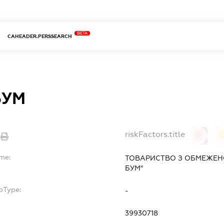
BETA
CAHEADER.PERSSEARCH
БУМ
riskFactors.title
0
ame:
ТОВАРИСТВО З ОБМЕЖЕН
БУМ"
bType:
-
39930718