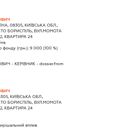
ОВИЧ
ЇНА, 08305, КИЇВСЬКА ОБЛ.,
СТО БОРИСПІЛЬ, ВУЛ.МОМОТА
, КВАРТИРА 24
їна
о фонду (грн.):
9 000
(100 %)
ОВИЧ
-
КЕРІВНИК
- dossier.from
ОВИЧ
8305, КИЇВСЬКА ОБЛ.,
СТО БОРИСПІЛЬ, ВУЛ.МОМОТА
, КВАРТИРА 24
ирішальний вплив