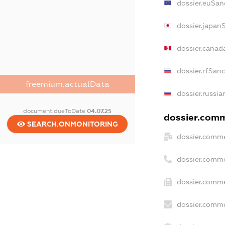
dossier.euSan
dossier.japan
dossier.canad
dossier.rfSan
freemium.actualData
dossier.russia
document.dueToDate
04.07.25
dossier.comme
SEARCH.ONMONITORING
dossier.comme
dossier.comme
dossier.comme
dossier.comme