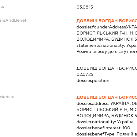
e:
03.08.15
dersAndBenef:
ДОВБИШ БОГДАН БОРИС
dossier.founderAddress
УКРА
БОРИСПІЛЬСЬКИЙ Р-Н, МІ
ВОЛОДИМИРА, БУДИНОК 52
statements.nationality:
Укра
Розмір внеску до статутног
ДОВБИШ БОГДАН БОРИС
02.07.25
dossier.position -
ciaries:
ДОВБИШ БОГДАН БОРИС
dossier.address:
УКРАЇНА, 0
БОРИСПІЛЬСЬКИЙ Р-Н, МІ
ВОЛОДИМИРА, БУДИНОК 52
dossier.nationality:
Україна
dossier.benefInterest:
100
dossier.benefType:
Прямий в