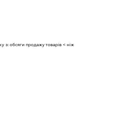
ку з:
обсяги продажу товарiв < нiж