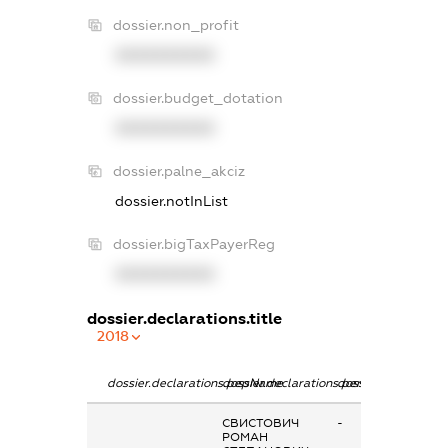
dossier.non_profit
XXXXXXXXXX
dossier.budget_dotation
XXXXXXXXXX
dossier.palne_akciz
dossier.notInList
dossier.bigTaxPayerReg
XXXXXXXXXX
dossier.declarations.title
2018
dossier.declarations.pepName
dossier.declarations.personName
dossier.declaratio
СВИСТОВИЧ
-
РОМАН