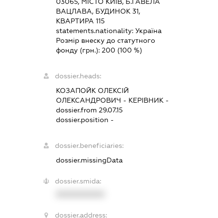
03065, МІСТО КИЇВ, Б.ГАВЕЛА
ВАЦЛАВА, БУДИНОК 31,
КВАРТИРА 115
statements.nationality:
Україна
Розмір внеску до статутного
фонду (грн.):
200
(100 %)
dossier.heads:
КОЗАПОЙК ОЛЕКСІЙ
ОЛЕКСАНДРОВИЧ
-
КЕРІВНИК
-
dossier.from 29.07.15
dossier.position -
dossier.beneficiaries:
dossier.missingData
dossier.smida:
XXXXXXXXXX
dossier.address: