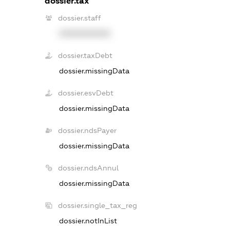
dossier.tax
dossier.staff
XXXXXXXXXX
dossier.taxDebt
dossier.missingData
dossier.esvDebt
dossier.missingData
dossier.ndsPayer
dossier.missingData
dossier.ndsAnnul
dossier.missingData
dossier.single_tax_reg
dossier.notInList