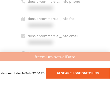
dossier.commercial_info.phone
XXXXXXXXXX
dossier.commercial_info.fax
XXXXXXXXXX
dossier.commercial_info.email
XXXXXXXXXX
dossier.commercial_info.website
freemium.actualData
XXXXXXXXXX
dossier.commercial_info.activity
document.dueToDate
22.03.25
SEARCH.ONMONITORING
XXXXXXXXXX
freemium.exampleText_1
freemium.exampleText_2
freemium.anonymousPerSearch2