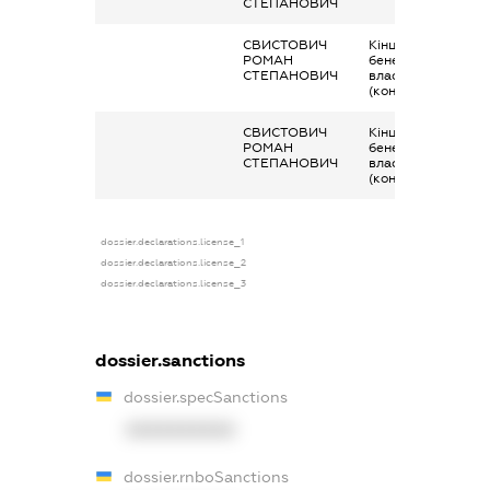
СТЕПАНОВИЧ
СВИСТОВИЧ
Кінцевий
РОМАН
бенефіціарний
СТЕПАНОВИЧ
власник
(контролер)
СВИСТОВИЧ
Кінцевий
РОМАН
бенефіціарний
СТЕПАНОВИЧ
власник
(контролер)
dossier.declarations.license_1
dossier.declarations.license_2
dossier.declarations.license_3
dossier.sanctions
dossier.specSanctions
XXXXXXXXXX
dossier.rnboSanctions