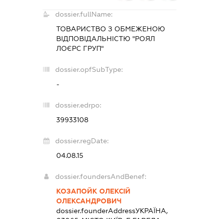
dossier.fullName:
ТОВАРИСТВО З ОБМЕЖЕНОЮ
ВІДПОВІДАЛЬНІСТЮ "РОЯЛ
ЛОЄРС ГРУП"
dossier.opfSubType:
-
dossier.edrpo:
39933108
dossier.regDate:
04.08.15
dossier.foundersAndBenef:
КОЗАПОЙК ОЛЕКСІЙ
ОЛЕКСАНДРОВИЧ
dossier.founderAddress
УКРАЇНА,