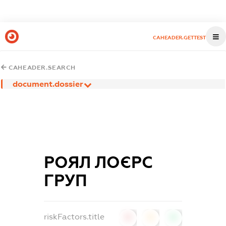
CAHEADER.GETTEST
CAHEADER.SEARCH
document.dossier
РОЯЛ ЛОЄРС
ГРУП
riskFactors.title
0
0
0