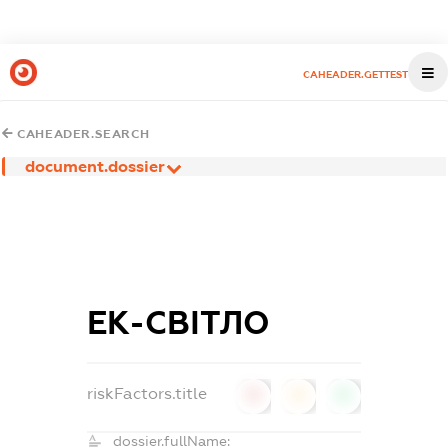
CAHEADER.GETTEST
CAHEADER.SEARCH
document.dossier
ЕК-СВІТЛО
riskFactors.title
0
0
0
dossier.fullName: