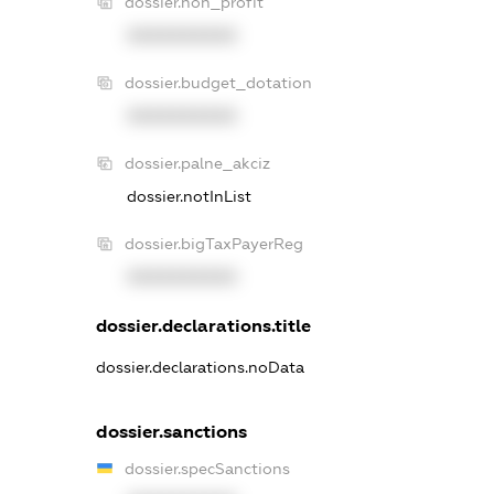
dossier.non_profit
XXXXXXXXXX
dossier.budget_dotation
XXXXXXXXXX
dossier.palne_akciz
dossier.notInList
dossier.bigTaxPayerReg
XXXXXXXXXX
dossier.declarations.title
dossier.declarations.noData
dossier.sanctions
dossier.specSanctions