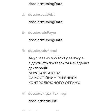
dossier.missingData
dossier.esvDebt
dossier.missingData
dossier.ndsPayer
dossier.missingData
dossier.ndsAnnul
Анульовано з 27.12.21 у зв'язку з:
вiдсутнiсть поставок та ненадання
декларацiй
АНУЛЬОВАНО ЗА
САМОСТIЙНИМ РIШЕННЯМ
КОНТРОЛЮЮЧОГО ОРГАНУ.
dossier.single_tax_reg
dossier.notInList