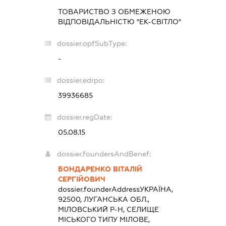
ТОВАРИСТВО З ОБМЕЖЕНОЮ
ВІДПОВІДАЛЬНІСТЮ "ЕК-СВІТЛО"
dossier.opfSubType:
-
dossier.edrpo:
39936685
dossier.regDate:
05.08.15
dossier.foundersAndBenef:
БОНДАРЕНКО ВІТАЛІЙ
СЕРГІЙОВИЧ
dossier.founderAddress
УКРАЇНА,
92500, ЛУГАНСЬКА ОБЛ.,
МІЛОВСЬКИЙ Р-Н, СЕЛИЩЕ
МІСЬКОГО ТИПУ МІЛОВЕ,