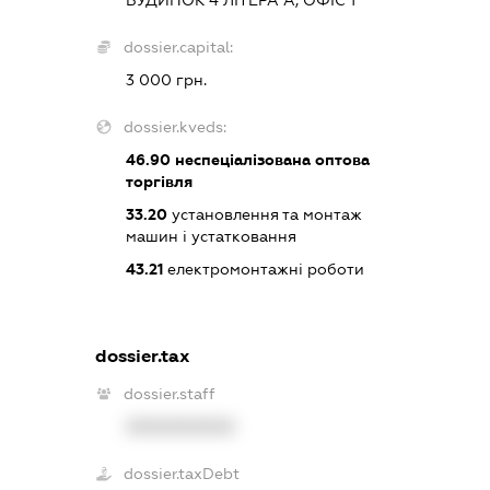
БУДИНОК 4 ЛІТЕРА А, ОФІС 1
dossier.capital:
3 000 грн.
dossier.kveds:
46.90
неспеціалізована оптова
торгівля
33.20
установлення та монтаж
машин і устатковання
43.21
електромонтажні роботи
dossier.tax
dossier.staff
XXXXXXXXXX
dossier.taxDebt