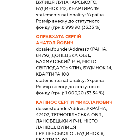
ВУЛИЦЯ ЛУНАЧАРСЬКОГО,
БУДИНОК 142, КВАРТИРА 19
statements.nationality:
Україна
Розмір внеску до статутного
фонду (грн.):
999,90
(33.33 %)
ОПРАВХАТА СЕРГІЙ
АНАТОЛІЙОВИЧ
dossier.founderAddress
УКРАЇНА,
84792, ДОНЕЦЬКА ОБЛ.,
БАХМУТСЬКИЙ Р-Н, МІСТО
СВІТЛОДАРСЬК(ПН), БУДИНОК 14,
КВАРТИРА 108
statements.nationality:
Україна
Розмір внеску до статутного
фонду (грн.):
1 000,20
(33.34 %)
КАПІНОС СЕРГІЙ МИКОЛАЙОВИЧ
dossier.founderAddress
УКРАЇНА,
47402, ТЕРНОПІЛЬСЬКА ОБЛ.,
ЛАНОВЕЦЬКИЙ Р-Н, МІСТО
ЛАНІВЦІ, ВУЛИЦЯ
ГРУШЕВСЬКОГО , БУДИНОК 8,
КВАРТИРА 30