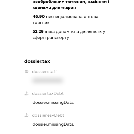
необробленим тютюном, насінням і
кормами для тварин
46.90
неспеціалізована оптова
торгівля
52.29
інша допоміжна діяльність у
сфері транспорту
dossier.tax
dossier.staff
XXXXXXXXXX
dossier.taxDebt
dossier.missingData
dossier.esvDebt
dossier.missingData