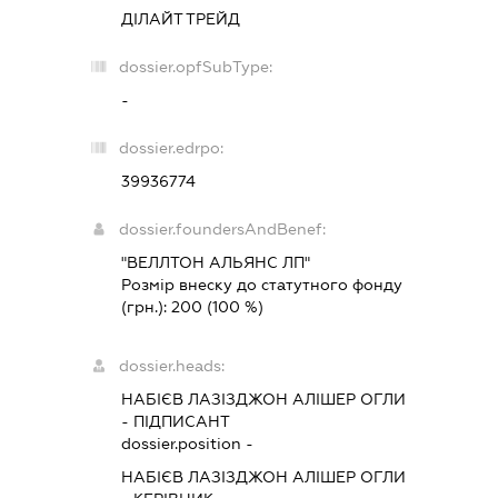
ДІЛАЙТ ТРЕЙД
dossier.opfSubType:
-
dossier.edrpo:
39936774
dossier.foundersAndBenef:
"ВЕЛЛТОН АЛЬЯНС ЛП"
Розмір внеску до статутного фонду
(грн.):
200
(100 %)
dossier.heads:
НАБІЄВ ЛАЗІЗДЖОН АЛІШЕР ОГЛИ
-
ПІДПИСАНТ
dossier.position -
НАБІЄВ ЛАЗІЗДЖОН АЛІШЕР ОГЛИ