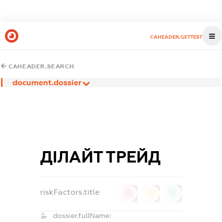
CAHEADER.GETTEST
CAHEADER.SEARCH
document.dossier
ДІЛАЙТ ТРЕЙД
riskFactors.title
0
0
0
dossier.fullName: