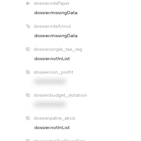
dossier.ndsPayer
dossier.missingData
dossier.ndsAnnul
dossier.missingData
dossier.single_tax_reg
dossier.notInList
dossier.non_profit
XXXXXXXXXX
dossier.budget_dotation
XXXXXXXXXX
dossier.palne_akciz
dossier.notInList
dossier.bigTaxPayerReg