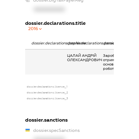
XXXXXXXXXX
dossier.declarations.title
2016
dossier.declarations.pepName
dossier.declarations.personName
dossier.declaration
ЦАЛАЙ АНДРІЙ
Заробітна плата
ОЛЕКСАНДРОВИЧ
отримана за
основним місцем
роботи
dossier.declarations.license_1
dossier.declarations.license_2
dossier.declarations.license_3
dossier.sanctions
dossier.specSanctions