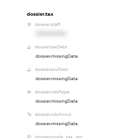
dossier.tax
dossier.staff
XXXXXXXXXX
dossier.taxDebt
dossier.missingData
dossier.esvDebt
dossier.missingData
dossier.ndsPayer
dossier.missingData
dossier.ndsAnnul
dossier.missingData
dossier.single_tax_reg