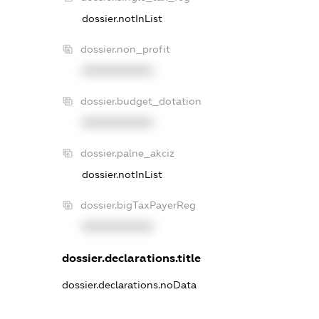
dossier.notInList
dossier.non_profit
XXXXXXXXXX
dossier.budget_dotation
XXXXXXXXXX
dossier.palne_akciz
dossier.notInList
dossier.bigTaxPayerReg
XXXXXXXXXX
dossier.declarations.title
dossier.declarations.noData