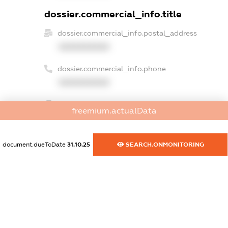
dossier.commercial_info.title
dossier.commercial_info.postal_address
XXXXXXXXXX
dossier.commercial_info.phone
XXXXXXXXXX
dossier.commercial_info.fax
freemium.actualData
XXXXXXXXXX
dossier.commercial_info.email
document.dueToDate
31.10.25
SEARCH.ONMONITORING
XXXXXXXXXX
dossier.commercial_info.website
XXXXXXXXXX
dossier.commercial_info.activity
XXXXXXXXXX