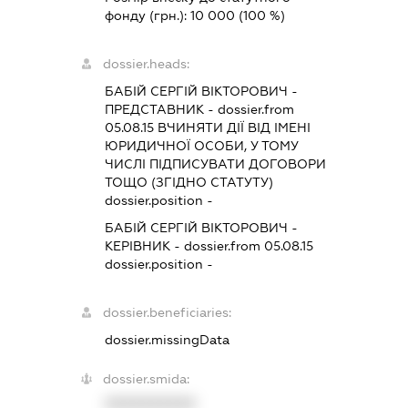
фонду (грн.):
10 000
(100 %)
dossier.heads:
БАБІЙ СЕРГІЙ ВІКТОРОВИЧ
-
ПРЕДСТАВНИК
- dossier.from
05.08.15
ВЧИНЯТИ ДІЇ ВІД ІМЕНІ
ЮРИДИЧНОЇ ОСОБИ, У ТОМУ
ЧИСЛІ ПІДПИСУВАТИ ДОГОВОРИ
ТОЩО (ЗГІДНО СТАТУТУ)
dossier.position -
БАБІЙ СЕРГІЙ ВІКТОРОВИЧ
-
КЕРІВНИК
- dossier.from 05.08.15
dossier.position -
dossier.beneficiaries:
dossier.missingData
dossier.smida:
XXXXXXXXXX