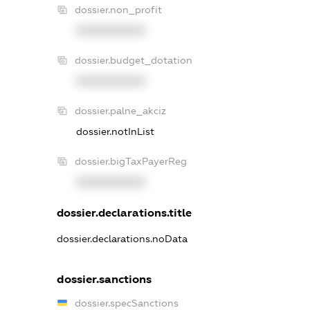
dossier.non_profit
XXXXXXXXXX
dossier.budget_dotation
XXXXXXXXXX
dossier.palne_akciz
dossier.notInList
dossier.bigTaxPayerReg
XXXXXXXXXX
dossier.declarations.title
dossier.declarations.noData
dossier.sanctions
dossier.specSanctions