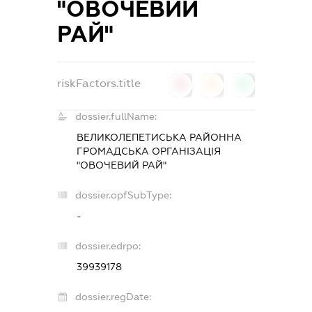
"ОВОЧЕВИЙ
РАЙ"
riskFactors.title
0
0
0
dossier.fullName:
ВЕЛИКОЛЕПЕТИСЬКА РАЙОННА
ГРОМАДСЬКА ОРГАНІЗАЦІЯ
"ОВОЧЕВИЙ РАЙ"
dossier.opfSubType:
-
dossier.edrpo:
39939178
dossier.regDate: