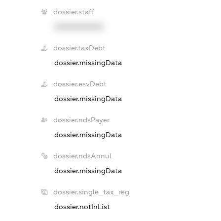
dossier.staff
XXXXXXXXXX
dossier.taxDebt
dossier.missingData
dossier.esvDebt
dossier.missingData
dossier.ndsPayer
dossier.missingData
dossier.ndsAnnul
dossier.missingData
dossier.single_tax_reg
dossier.notInList