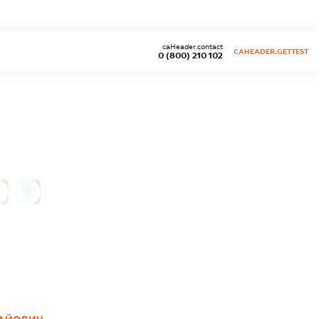
caHeader.contact
CAHEADER.GETTEST
0 (800) 210 102
0