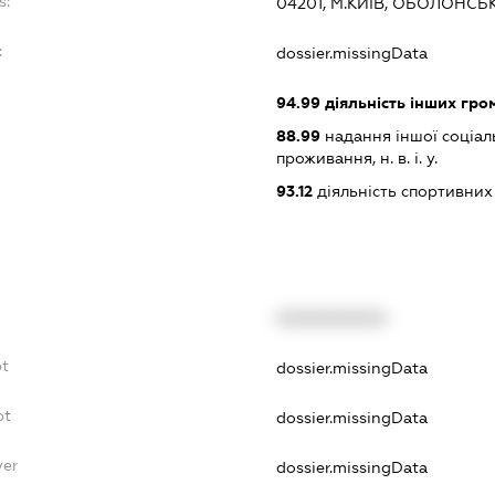
s:
04201, М.КИЇВ, ОБОЛОНСЬК
:
dossier.missingData
94.99
діяльність інших грома
88.99
надання іншої соціал
проживання, н. в. і. у.
93.12
діяльність спортивних
XXXXXXXXXX
bt
dossier.missingData
bt
dossier.missingData
yer
dossier.missingData