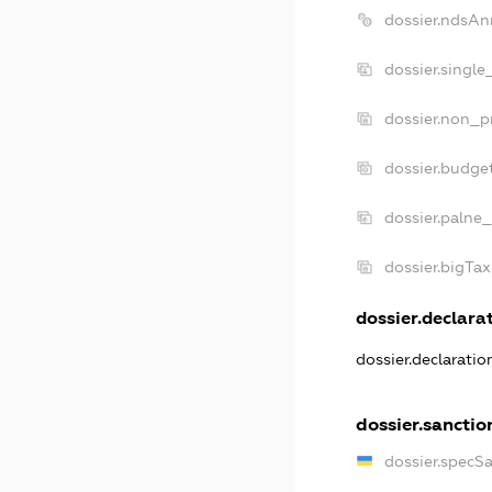
dossier.ndsAn
dossier.single
dossier.non_pr
dossier.budge
dossier.palne_
dossier.bigTa
dossier.declarat
dossier.declarati
dossier.sanctio
dossier.specS