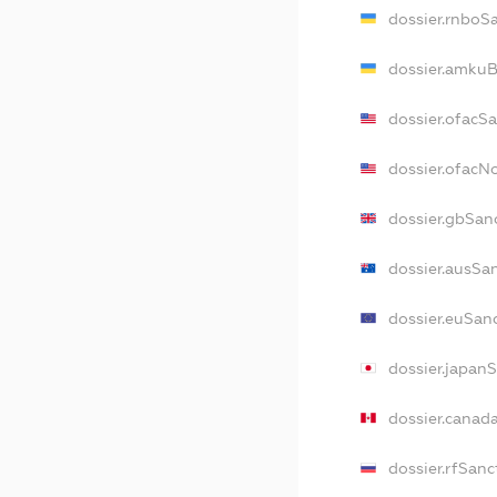
dossier.rnboS
dossier.amkuB
dossier.ofacS
dossier.ofac
dossier.gbSan
dossier.ausSa
dossier.euSan
dossier.japan
dossier.canad
dossier.rfSanc