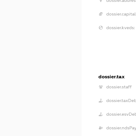
dossier.addres
dossier.capital
dossier.kveds:
dossier.tax
dossier.staff
dossier.taxDe
dossier.esvDe
dossier.ndsPa