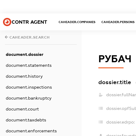
CONTR AGENT
CAHEADER.COMPANIES
CAHEADER.PERSONS
CAHEADER.SEARCH
document.dossier
РУБАЧ
document.statements
document.history
dossier.title
document.inspections
dossier.fullNa
document.bankruptcy
dossier.opfSu
document.court
document.taxdebts
dossier.edrpo:
document.enforcements
dossier.found