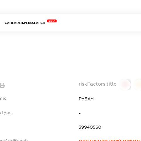
BETA
CAHEADER.PERSSEARCH
riskFactors.title
0
0
me:
РУБАЧ
bType:
-
39940560
ersAndBenef: