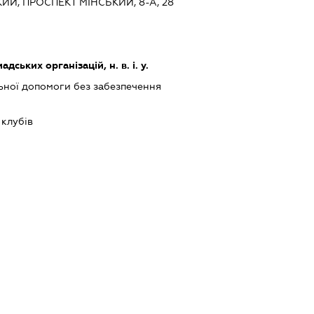
ИЙ, ПРОСПЕКТ МІНСЬКИЙ, 8-А, 28
дських організацій, н. в. і. у.
ьної допомоги без забезпечення
 клубів