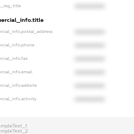
n_reg_title
XXXXXXXXXX
rcial_info.title
rcial_info.postal_address
XXXXXXXXXX
rcial_info.phone
XXXXXXXXXX
rcial_info.fax
XXXXXXXXXX
rcial_info.email
XXXXXXXXXX
rcial_info.website
XXXXXXXXXX
cial_info.activity
XXXXXXXXXX
ampleText_1
ampleText_2