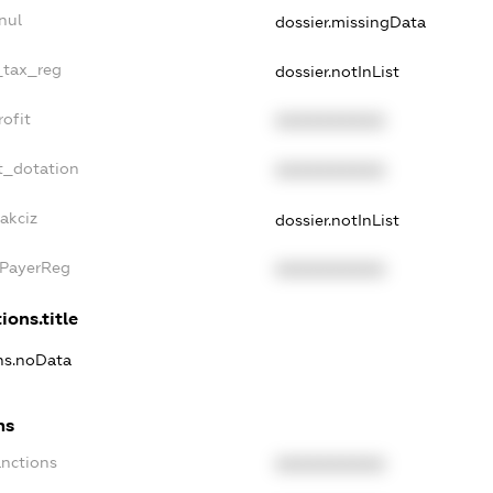
nul
dossier.missingData
_tax_reg
dossier.notInList
ofit
XXXXXXXXXX
t_dotation
XXXXXXXXXX
akciz
dossier.notInList
xPayerReg
XXXXXXXXXX
ions.title
ons.noData
ns
anctions
XXXXXXXXXX