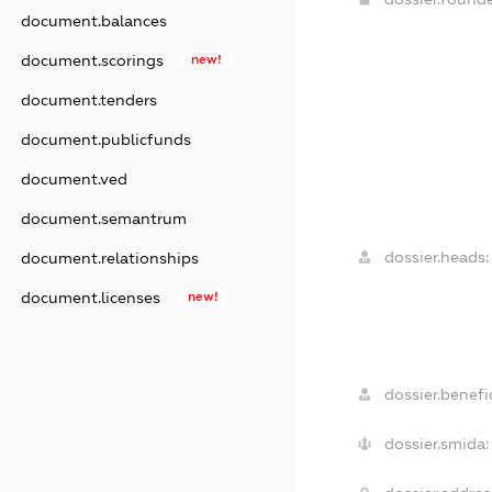
document.balances
document.scorings
new!
document.tenders
document.publicfunds
document.ved
document.semantrum
dossier.heads:
document.relationships
document.licenses
new!
dossier.benefic
dossier.smida: