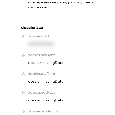
консервування риби, ракоподібних
і молюсків
dossier.tax
dossier.staff
XXXXXXXXXX
dossier.taxDebt
dossier.missingData
dossier.esvDebt
dossier.missingData
dossier.ndsPayer
dossier.missingData
dossier.ndsAnnul