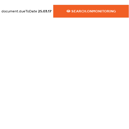
dossier.commercial_info.activity
document.dueToDate
25.03.17
SEARCH.ONMONITORING
XXXXXXXXXX
freemium.exampleText_1
freemium.exampleText_2
freemium.anonymousPerSearch2
FREEMIUM.DETAILS
FREEMIUM.REGISTER