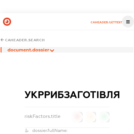
CAHEADER.GETTEST
CAHEADER.SEARCH
document.dossier
УКРРИБЗАГОТІВЛЯ
riskFactors.title
0
0
0
dossier.fullName: