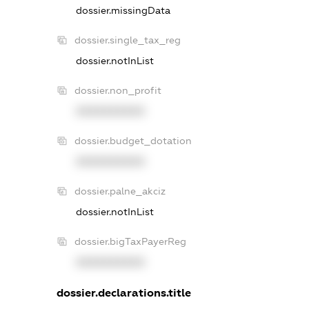
dossier.missingData
dossier.single_tax_reg
dossier.notInList
dossier.non_profit
XXXXXXXXXX
dossier.budget_dotation
XXXXXXXXXX
dossier.palne_akciz
dossier.notInList
dossier.bigTaxPayerReg
XXXXXXXXXX
dossier.declarations.title