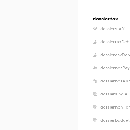
dossier.tax
dossier.staff
dossier.taxDeb
dossier.esvDeb
dossier.ndsPay
dossier.ndsAn
dossier.single
dossier.non_pr
dossier.budge