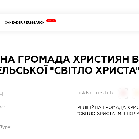
BETA
CAHEADER.PERSSEARCH
ЙНА ГРОМАДА ХРИСТИЯН В
ЛЬСЬКОЇ "СВІТЛО ХРИСТА
riskFactors.title
0
0
me:
РЕЛІГІЙНА ГРОМАДА ХРИ
"СВІТЛО ХРИСТА" М.ШПОЛ
Type:
-