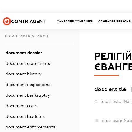
CONTR AGENT
CAHEADER.COMPANIES
CAHEADER.PERSONS
CAHEADER.SEARCH
document.dossier
РЕЛІГІ
document.statements
ЄВАНГЕ
document.history
document.inspections
dossier.title
document.bankruptcy
dossier.fullNa
document.court
document.taxdebts
dossier.opfSub
document.enforcements