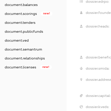
dossier.edrpo:
document.balances
dossier.found
document.scorings
new!
document.tenders
dossier.heads:
document.publicfunds
document.ved
document.semantrum
dossier.benefic
document.relationships
document.licenses
new!
dossier.smida:
dossier.address
dossier.capital:
dossier.kveds: