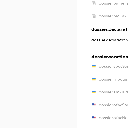
dossier.palne_
dossier.bigTa
dossier.declarati
dossier.declaratio
dossier.sanctio
dossier.specSa
dossier.rnboSa
dossier.amkuBl
dossier.ofacSa
dossier.ofacN