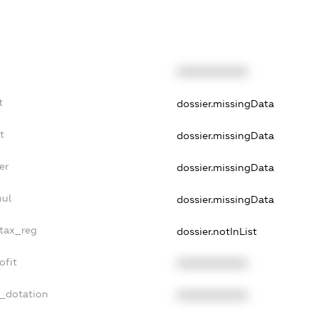
XXXXXXXXXX
t
dossier.missingData
t
dossier.missingData
er
dossier.missingData
nul
dossier.missingData
_tax_reg
dossier.notInList
ofit
XXXXXXXXXX
t_dotation
XXXXXXXXXX