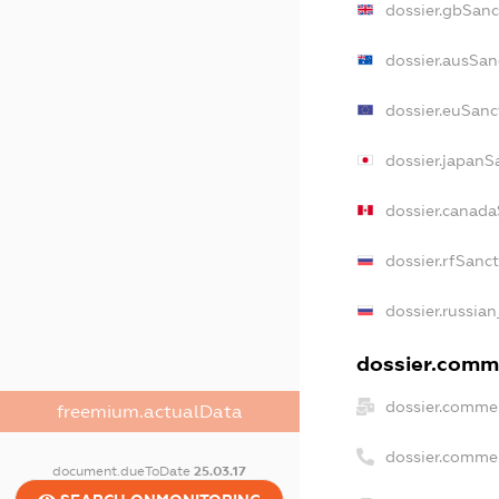
dossier.gbSanc
dossier.ausSan
dossier.euSanc
dossier.japanS
dossier.canad
dossier.rfSanc
dossier.russian
dossier.comme
dossier.commer
freemium.actualData
dossier.comme
document.dueToDate
25.03.17