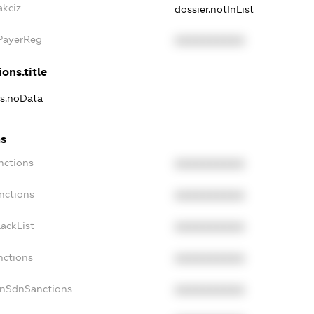
akciz
dossier.notInList
xPayerReg
XXXXXXXXXX
ons.title
ns.noData
ns
nctions
XXXXXXXXXX
nctions
XXXXXXXXXX
ackList
XXXXXXXXXX
nctions
XXXXXXXXXX
onSdnSanctions
XXXXXXXXXX