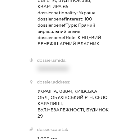
ЄВГЕНА, БУДИНОК 36Б,
КВАРТИРА 65
dossier.nationality:
Україна
dossier.benefInterest:
100
dossier.benefType:
Прямий
вирішальний вплив
dossier.benefRole:
КІНЦЕВИЙ
БЕНЕФІЦІАРНИЙ ВЛАСНИК
dossier.smida:
XXXXXXXXXX
dossier.address:
УКРАЇНА, 08841, КИЇВСЬКА
ОБЛ., ОБУХІВСЬКИЙ Р-Н, СЕЛО
КАРАПИШІ,
ВУЛ.НЕЗАЛЕЖНОСТІ, БУДИНОК
29
dossier.capital:
1 000 грн.