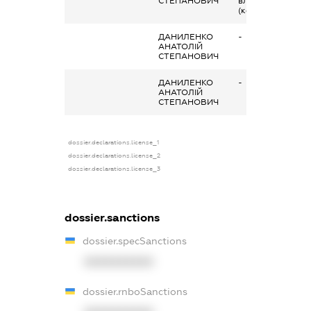
СТЕПАНОВИЧ
власник
(контролер)
ДАНИЛЕНКО
-
АНАТОЛІЙ
СТЕПАНОВИЧ
ДАНИЛЕНКО
-
АНАТОЛІЙ
СТЕПАНОВИЧ
dossier.declarations.license_1
dossier.declarations.license_2
dossier.declarations.license_3
dossier.sanctions
dossier.specSanctions
XXXXXXXXXX
dossier.rnboSanctions