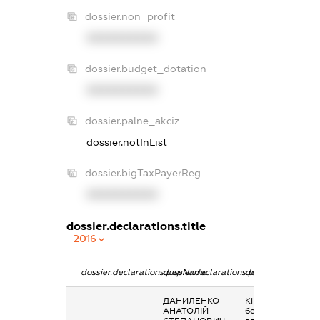
dossier.non_profit
XXXXXXXXXX
dossier.budget_dotation
XXXXXXXXXX
dossier.palne_akciz
dossier.notInList
dossier.bigTaxPayerReg
XXXXXXXXXX
dossier.declarations.title
2016
dossier.declarations.pepName
dossier.declarations.personName
dossier.declarati
ДАНИЛЕНКО
Кінцевий
АНАТОЛІЙ
бенефіціарний