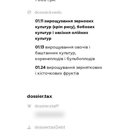
dossier.kveds:
01.11
вирощування зернових
культур (крім рису), бобових
культур і насіння олійних
культур
01.13
вирощування овочів і
баштанних культур,
коренеплодів і бульбоплодів
01.24
вирощування зерняткових
і кісточкових фруктів
dossier.tax
dossier.staff
XXXXXXXXXX
dossier.taxDebt