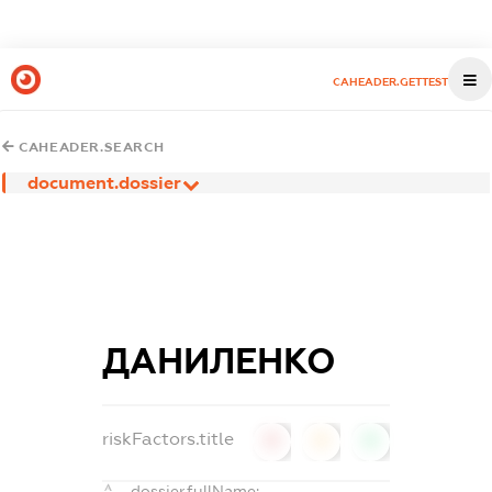
CAHEADER.GETTEST
CAHEADER.SEARCH
document.dossier
ДАНИЛЕНКО
riskFactors.title
0
0
0
dossier.fullName: