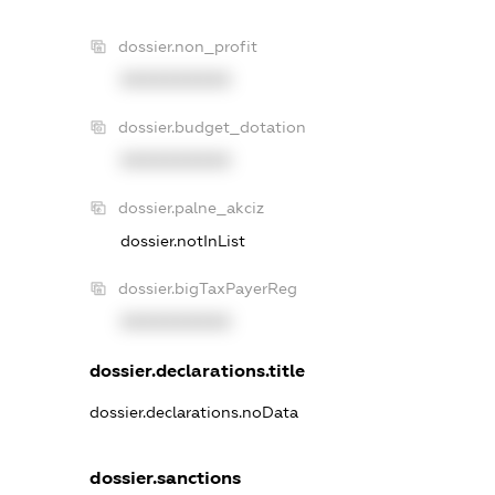
dossier.non_profit
XXXXXXXXXX
dossier.budget_dotation
XXXXXXXXXX
dossier.palne_akciz
dossier.notInList
dossier.bigTaxPayerReg
XXXXXXXXXX
dossier.declarations.title
dossier.declarations.noData
dossier.sanctions