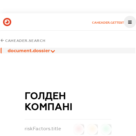
CAHEADER.GETTEST
CAHEADER.SEARCH
document.dossier
ГОЛДЕН
КОМПАНІ
riskFactors.title
0
0
0