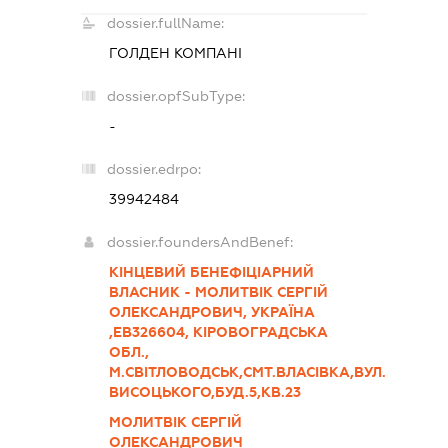
dossier.fullName:
ГОЛДЕН КОМПАНІ
dossier.opfSubType:
-
dossier.edrpo:
39942484
dossier.foundersAndBenef:
КІНЦЕВИЙ БЕНЕФІЦІАРНИЙ
ВЛАСНИК - МОЛИТВІК СЕРГІЙ
ОЛЕКСАНДРОВИЧ, УКРАЇНА
,ЕВ326604, КІРОВОГРАДСЬКА
ОБЛ.,
М.СВІТЛОВОДСЬК,СМТ.ВЛАСІВКА,ВУЛ.
ВИСОЦЬКОГО,БУД.5,КВ.23
МОЛИТВІК СЕРГІЙ
ОЛЕКСАНДРОВИЧ