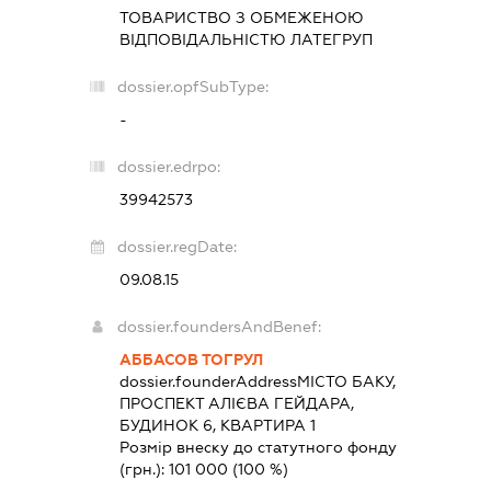
ТОВАРИСТВО З ОБМЕЖЕНОЮ
ВІДПОВІДАЛЬНІСТЮ
ЛАТЕГРУП
dossier.opfSubType:
-
dossier.edrpo:
39942573
dossier.regDate:
09.08.15
dossier.foundersAndBenef:
АББАСОВ ТОГРУЛ
dossier.founderAddress
МІСТО БАКУ,
ПРОСПЕКТ АЛІЄВА ГЕЙДАРА,
БУДИНОК 6, КВАРТИРА 1
Розмір внеску до статутного фонду
(грн.):
101 000
(100 %)