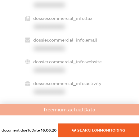
XXXXXXXXXX
dossier.commercial_info.fax
XXXXXXXXXX
dossier.commercial_info.email
XXXXXXXXXX
dossier.commercial_info.website
XXXXXXXXXX
dossier.commercial_info.activity
XXXXXXXXXX
freemium.actualData
freemium.exampleText_1
freemium.exampleText_2
freemium.anonymousPerSearch2
document.dueToDate
16.06.20
SEARCH.ONMONITORING