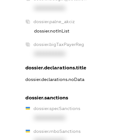
XXXXXXXXXX
dossier.palne_akciz
dossier.notInList
dossier.bigTaxPayerReg
XXXXXXXXXX
dossier.declarations.title
dossier.declarations.noData
dossier.sanctions
dossier.specSanctions
XXXXXXXXXX
dossier.rnboSanctions