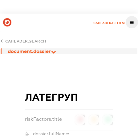
CAHEADER.GETTEST
CAHEADER.SEARCH
document.dossier
ЛАТЕГРУП
riskFactors.title
0
0
0
dossier.fullName: