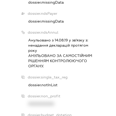
dossier.missingData
dossier.ndsPayer
dossier.missingData
dossier.ndsAnnul
Анульовано з 14.08.19 у зв'язку з:
ненадання декларацiй протягом
року
АНУЛЬОВАНО ЗА САМОСТIЙНИМ
РIШЕННЯМ КОНТРОЛЮЮЧОГО
ОРГАНУ.
dossier.single_tax_reg
dossier.notInList
dossier.non_profit
XXXXXXXXXX
dossier.budget_dotation