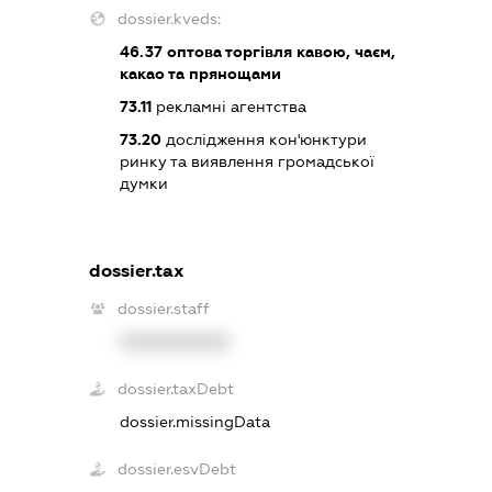
dossier.kveds:
46.37
оптова торгівля кавою, чаєм,
какао та прянощами
73.11
рекламні агентства
73.20
дослідження кон'юнктури
ринку та виявлення громадської
думки
dossier.tax
dossier.staff
XXXXXXXXXX
dossier.taxDebt
dossier.missingData
dossier.esvDebt