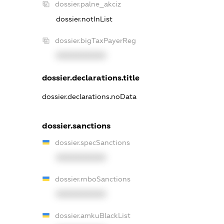
dossier.palne_akciz
dossier.notInList
dossier.bigTaxPayerReg
XXXXXXXXXX
dossier.declarations.title
dossier.declarations.noData
dossier.sanctions
dossier.specSanctions
XXXXXXXXXX
dossier.rnboSanctions
XXXXXXXXXX
dossier.amkuBlackList