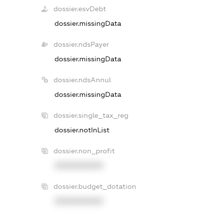
dossier.esvDebt
dossier.missingData
dossier.ndsPayer
dossier.missingData
dossier.ndsAnnul
dossier.missingData
dossier.single_tax_reg
dossier.notInList
dossier.non_profit
XXXXXXXXXX
dossier.budget_dotation
XXXXXXXXXX