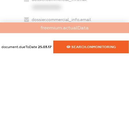
XXXXXXXXXX
dossier.commercial_info.email
XXXXXXXXXX
freemium.actualData
dossier.commercial_info.website
document.dueToDate
25.03.17
SEARCH.ONMONITORING
XXXXXXXXXX
dossier.commercial_info.activity
XXXXXXXXXX
freemium.exampleText_1
freemium.exampleText_2
freemium.anonymousPerSearch2
FREEMIUM.DETAILS
FREEMIUM.REGISTER