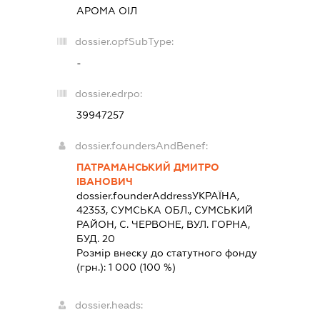
АРОМА ОІЛ
dossier.opfSubType:
-
dossier.edrpo:
39947257
dossier.foundersAndBenef:
ПАТРАМАНСЬКИЙ ДМИТРО
ІВАНОВИЧ
dossier.founderAddress
УКРАЇНА,
42353, СУМСЬКА ОБЛ., СУМСЬКИЙ
РАЙОН, С. ЧЕРВОНЕ, ВУЛ. ГОРНА,
БУД. 20
Розмір внеску до статутного фонду
(грн.):
1 000
(100 %)
dossier.heads: