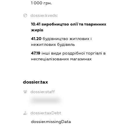
1 000 грн.
dossier.kveds:
10.41
виробництво олії та тваринних
жирів
41.20
будівництво житлових і
нежитлових будівель
47.19
інші види роздрібної торгівлі в
неспеціалізованих магазинах
dossier.tax
dossier.staff
XXXXXXXXXX
dossier.taxDebt
dossier.missingData