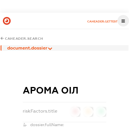
CAHEADER.GETTEST
CAHEADER.SEARCH
document.dossier
АРОМА ОІЛ
riskFactors.title
0
0
0
dossier.fullName: