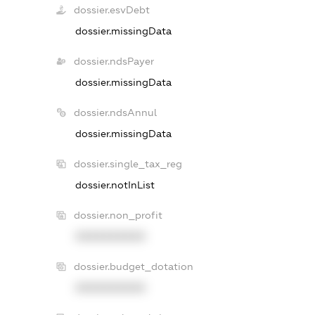
dossier.esvDebt
dossier.missingData
dossier.ndsPayer
dossier.missingData
dossier.ndsAnnul
dossier.missingData
dossier.single_tax_reg
dossier.notInList
dossier.non_profit
XXXXXXXXXX
dossier.budget_dotation
XXXXXXXXXX