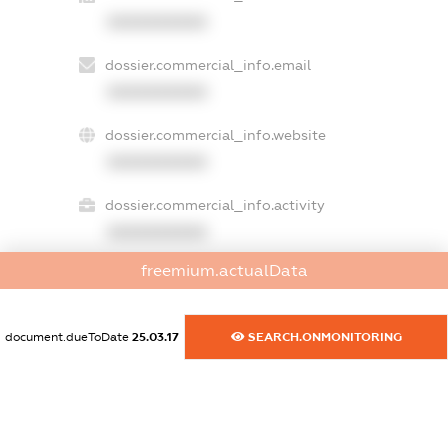
XXXXXXXXXX
dossier.commercial_info.email
XXXXXXXXXX
dossier.commercial_info.website
XXXXXXXXXX
dossier.commercial_info.activity
XXXXXXXXXX
freemium.actualData
freemium.exampleText_1
freemium.exampleText_2
document.dueToDate
25.03.17
SEARCH.ONMONITORING
freemium.anonymousPerSearch2
FREEMIUM.DETAILS
FREEMIUM.REGISTER