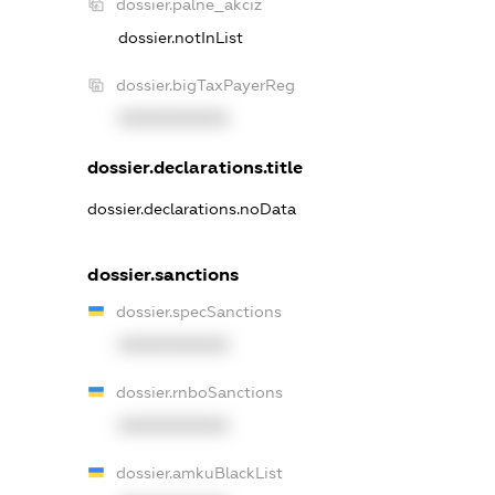
dossier.palne_akciz
dossier.notInList
dossier.bigTaxPayerReg
XXXXXXXXXX
dossier.declarations.title
dossier.declarations.noData
dossier.sanctions
dossier.specSanctions
XXXXXXXXXX
dossier.rnboSanctions
XXXXXXXXXX
dossier.amkuBlackList