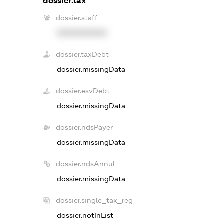
dossier.tax
dossier.staff
XXXXXXXXXX
dossier.taxDebt
dossier.missingData
dossier.esvDebt
dossier.missingData
dossier.ndsPayer
dossier.missingData
dossier.ndsAnnul
dossier.missingData
dossier.single_tax_reg
dossier.notInList