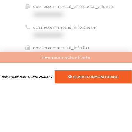
dossier.commercial_info.postal_address
XXXXXXXXXX
dossier.commercial_info.phone
XXXXXXXXXX
dossier.commercial_info.fax
XXXXXXXXXX
freemium.actualData
dossier.commercial_info.email
XXXXXXXXXX
document.dueToDate
25.03.17
SEARCH.ONMONITORING
dossier.commercial_info.website
XXXXXXXXXX
dossier.commercial_info.activity
XXXXXXXXXX