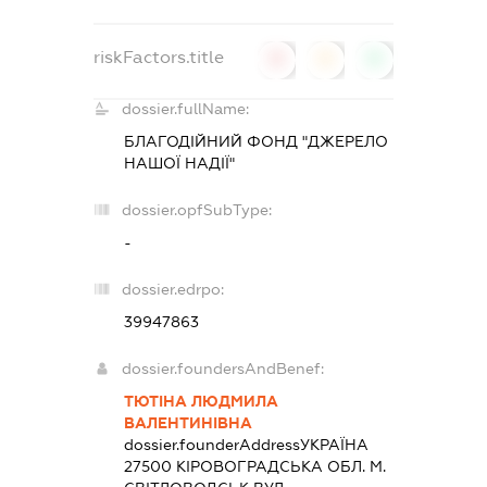
riskFactors.title
0
0
0
dossier.fullName:
БЛАГОДІЙНИЙ ФОНД "ДЖЕРЕЛО
НАШОЇ НАДІЇ"
dossier.opfSubType:
-
dossier.edrpo:
39947863
dossier.foundersAndBenef:
ТЮТІНА ЛЮДМИЛА
ВАЛЕНТИНІВНА
dossier.founderAddress
УКРАЇНА
27500 КIРОВОГРАДСЬКА ОБЛ. М.