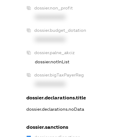
dossier.non_profit
XXXXXXXXXX
dossier.budget_dotation
XXXXXXXXXX
dossier.palne_akciz
dossier.notInList
dossier.bigTaxPayerReg
XXXXXXXXXX
dossier.declarations.title
dossier.declarations.noData
dossier.sanctions