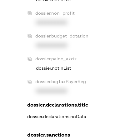
dossier.non_profit
XXXXXXXXXX
dossier.budget_dotation
XXXXXXXXXX
dossier.palne_akciz
dossier.notInList
dossier.bigTaxPayerReg
XXXXXXXXXX
dossier.declarations.title
dossier.declarations.noData
dossier.sanctions