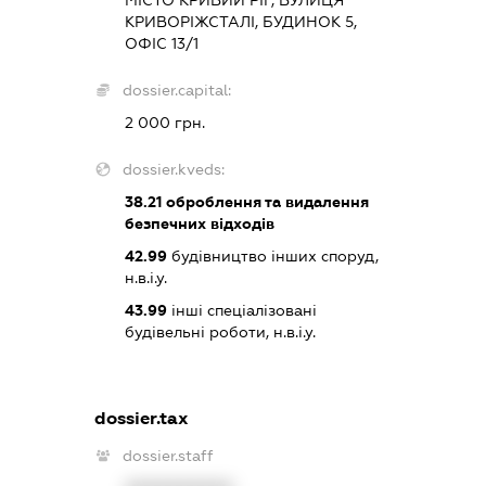
МІСТО КРИВИЙ РІГ, ВУЛИЦЯ
КРИВОРІЖСТАЛІ, БУДИНОК 5,
ОФІС 13/1
dossier.capital:
2 000 грн.
dossier.kveds:
38.21
оброблення та видалення
безпечних відходів
42.99
будівництво інших споруд,
н.в.і.у.
43.99
інші спеціалізовані
будівельні роботи, н.в.і.у.
dossier.tax
dossier.staff