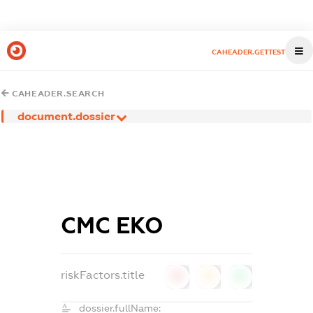
CAHEADER.GETTEST
CAHEADER.SEARCH
document.dossier
СМС ЕКО
riskFactors.title
0
0
0
dossier.fullName: