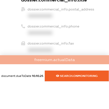
dossier.commercial_info.title
dossier.commercial_info.postal_address
XXXXXXXXXX
dossier.commercial_info.phone
XXXXXXXXXX
dossier.commercial_info.fax
XXXXXXXXXX
freemium.actualData
dossier.commercial_info.email
XXXXXXXXXX
document.dueToDate
10.10.25
SEARCH.ONMONITORING
dossier.commercial_info.website
XXXXXXXXXX
dossier.commercial_info.activity
XXXXXXXXXX