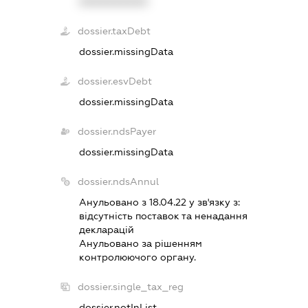
XXXXXXXXXX
dossier.taxDebt
dossier.missingData
dossier.esvDebt
dossier.missingData
dossier.ndsPayer
dossier.missingData
dossier.ndsAnnul
Анульовано з 18.04.22 у зв'язку з:
вiдсутнiсть поставок та ненадання
декларацiй
Анульовано за рiшенням
контролюючого органу.
dossier.single_tax_reg
dossier.notInList