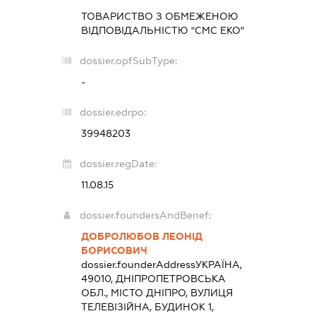
ТОВАРИСТВО З ОБМЕЖЕНОЮ
ВІДПОВІДАЛЬНІСТЮ "СМС ЕКО"
dossier.opfSubType:
-
dossier.edrpo:
39948203
dossier.regDate:
11.08.15
dossier.foundersAndBenef:
ДОБРОЛЮБОВ ЛЕОНІД
БОРИСОВИЧ
dossier.founderAddress
УКРАЇНА,
49010, ДНІПРОПЕТРОВСЬКА
ОБЛ., МІСТО ДНІПРО, ВУЛИЦЯ
ТЕЛЕВІЗІЙНА, БУДИНОК 1,