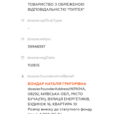
ТОВАРИСТВО З ОБМЕЖЕНОЮ
ВІДПОВІДАЛЬНІСТЮ "ПУЛТЕХ"
dossier.opfSubType:
-
dossier.edrpo:
39948397
dossier.regDate:
11.08.15
dossier.foundersAndBenef:
БОНДАР НАТАЛІЯ ГРИГОРІВНА
dossier.founderAddress
УКРАЇНА,
08292, КИЇВСЬКА ОБЛ., МІСТО
БУЧА(ПН), ВУЛИЦЯ ЕНЕРГЕТИКІВ,
БУДИНОК 16, КВАРТИРА 10
Розмір внеску до статутного фонду