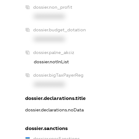
dossier.non_profit
XXXXXXXXXX
dossier.budget_dotation
XXXXXXXXXX
dossier.palne_akciz
dossier.notInList
dossier.bigTaxPayerReg
XXXXXXXXXX
dossier.declarations.title
dossier.declarations.noData
dossier.sanctions
dossier.specSanctions