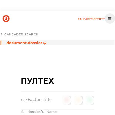
CAHEADER.GETTEST
CAHEADER.SEARCH
document.dossier
ПУЛТЕХ
riskFactors.title
0
0
0
dossier.fullName: