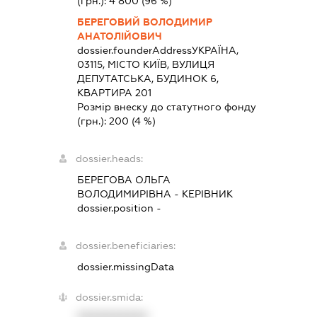
(грн.):
4 800
(96 %)
БЕРЕГОВИЙ ВОЛОДИМИР
АНАТОЛІЙОВИЧ
dossier.founderAddress
УКРАЇНА,
03115, МІСТО КИЇВ, ВУЛИЦЯ
ДЕПУТАТСЬКА, БУДИНОК 6,
КВАРТИРА 201
Розмір внеску до статутного фонду
(грн.):
200
(4 %)
dossier.heads:
БЕРЕГОВА ОЛЬГА
ВОЛОДИМИРІВНА
-
КЕРІВНИК
dossier.position -
dossier.beneficiaries:
dossier.missingData
dossier.smida:
XXXXXXXXXX