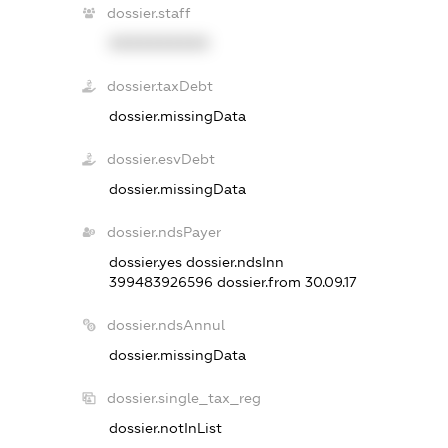
dossier.staff
XXXXXXXXXX
dossier.taxDebt
dossier.missingData
dossier.esvDebt
dossier.missingData
dossier.ndsPayer
dossier.yes
dossier.ndsInn
399483926596
dossier.from 30.09.17
dossier.ndsAnnul
dossier.missingData
dossier.single_tax_reg
dossier.notInList