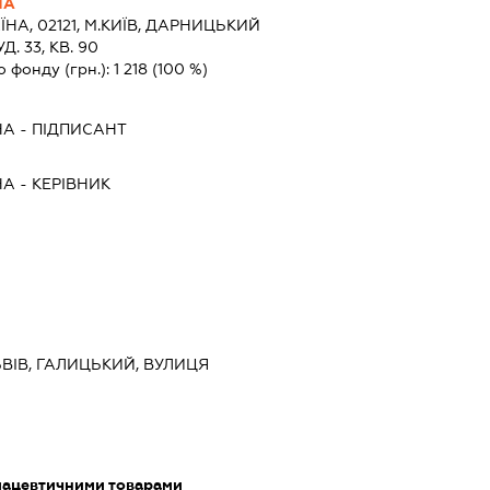
НА
ЇНА, 02121, М.КИЇВ, ДАРНИЦЬКИЙ
. 33, КВ. 90
о фонду (грн.):
1 218
(100 %)
НА
-
ПІДПИСАНТ
НА
-
КЕРІВНИК
ЛЬВІВ, ГАЛИЦЬКИЙ, ВУЛИЦЯ
мацевтичними товарами