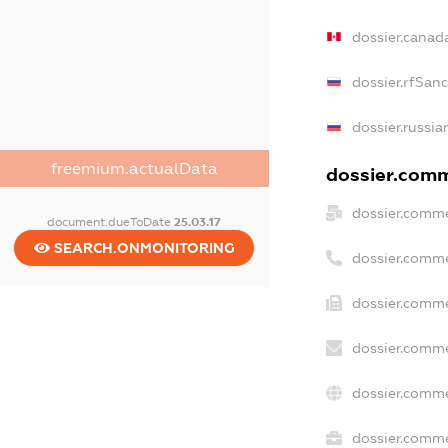
dossier.canad
dossier.rfSan
dossier.russia
freemium.actualData
dossier.comme
dossier.comme
document.dueToDate
25.03.17
SEARCH.ONMONITORING
dossier.comme
dossier.comme
dossier.comme
dossier.comme
dossier.comme