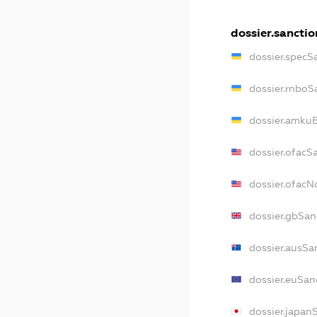
dossier.sanctio
dossier.specS
dossier.rnboS
dossier.amkuB
dossier.ofacS
dossier.ofac
dossier.gbSan
dossier.ausSa
dossier.euSan
dossier.japan