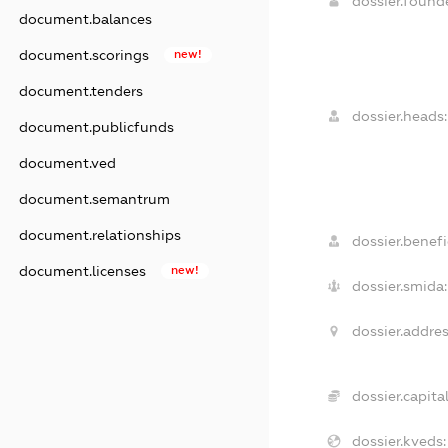
dossier.foun
document.balances
document.scorings
new!
document.tenders
dossier.heads:
document.publicfunds
document.ved
document.semantrum
document.relationships
dossier.benefi
document.licenses
new!
dossier.smida:
dossier.addres
dossier.capital
dossier.kveds: