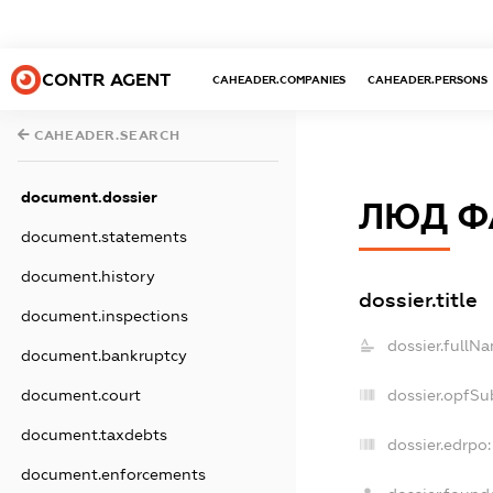
CONTR AGENT
CAHEADER.COMPANIES
CAHEADER.PERSONS
CAHEADER.SEARCH
document.dossier
ЛЮД Ф
document.statements
document.history
dossier.title
document.inspections
dossier.fullN
document.bankruptcy
dossier.opfSu
document.court
document.taxdebts
dossier.edrpo:
document.enforcements