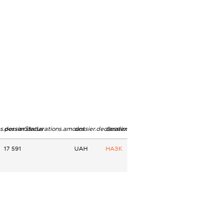
ns.personStatus
dossier.declarations.amount
dossier.declarations.currency
dossier.declarations.source
17 591
UAH
НАЗК