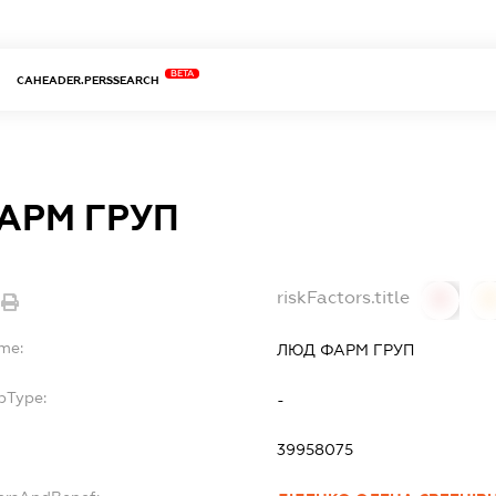
BETA
CAHEADER.PERSSEARCH
АРМ ГРУП
riskFactors.title
0
ame:
ЛЮД ФАРМ ГРУП
bType:
-
39958075