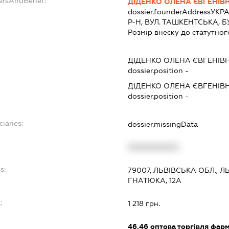
dersAndBenef:
ДІДЕНКО ОЛЕНА ЄВГЕНІВ
dossier.founderAddress
УКРА
Р-Н, ВУЛ. ТАШКЕНТСЬКА, БУД
Розмір внеску до статутног
ДІДЕНКО ОЛЕНА ЄВГЕНІВ
dossier.position -
ДІДЕНКО ОЛЕНА ЄВГЕНІВ
dossier.position -
ciaries:
dossier.missingData
XXXXXXXXXX
s:
79007, ЛЬВІВСЬКА ОБЛ., 
ГНАТЮКА, 12А
:
1 218 грн.
46.46
оптова торгівля фар