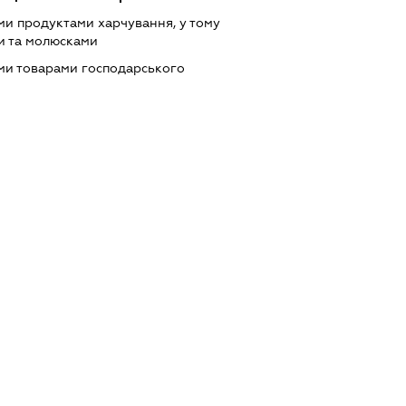
ми продуктами харчування, у тому
и та молюсками
ми товарами господарського