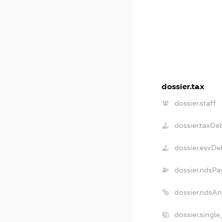
dossier.tax
dossier.staff
dossier.taxDe
dossier.esvDe
dossier.ndsPa
dossier.ndsAn
dossier.singl