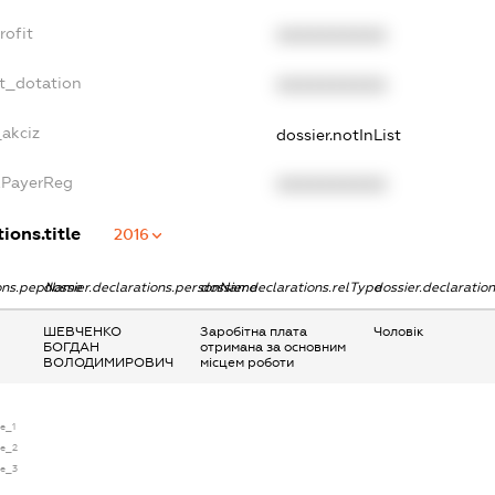
rofit
XXXXXXXXXX
t_dotation
XXXXXXXXXX
_akciz
dossier.notInList
xPayerReg
XXXXXXXXXX
ions.title
2016
ions.pepName
dossier.declarations.personName
dossier.declarations.relType
dossier.declaratio
ШЕВЧЕНКО
Заробітна плата
Чоловік
БОГДАН
отримана за основним
ВОЛОДИМИРОВИЧ
місцем роботи
se_1
se_2
se_3