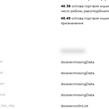
46.38
оптова торгівля інши
числі рибою, ракоподібним
46.49
оптова торгівля інши
призначення
XXXXXXXXXX
bt
dossier.missingData
bt
dossier.missingData
yer
dossier.missingData
nul
dossier.missingData
e_tax_reg
dossier.notInList