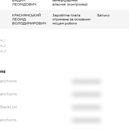
ВАДИМ
бенефіціарний
ЛЕОНІДОВИЧ
власник (контролер)
КРАСНЯНСЬКИЙ
Заробітна плата
Батько
ЛЕОНІД
отримана за основним
ВОЛОДИМИРОВИЧ
місцем роботи
nse_1
nse_2
nse_3
ons
Sanctions
XXXXXXXXXX
Sanctions
XXXXXXXXXX
BlackList
XXXXXXXXXX
Sanctions
XXXXXXXXXX