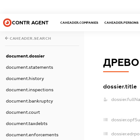
CONTR AGENT
CAHEADER.COMPANIES
CAHEADER.PERSONS
CAHEADER.SEARCH
document.dossier
ДРЕВО
document.statements
document.history
dossier.title
document.inspections
dossier.fullN
document.bankruptcy
document.court
dossier.opfS
document.taxdebts
dossier.edrpo
document.enforcements