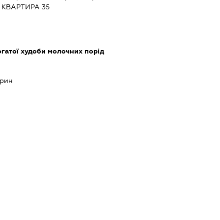
 КВАРТИРА 35
огатої худоби молочних порід
арин