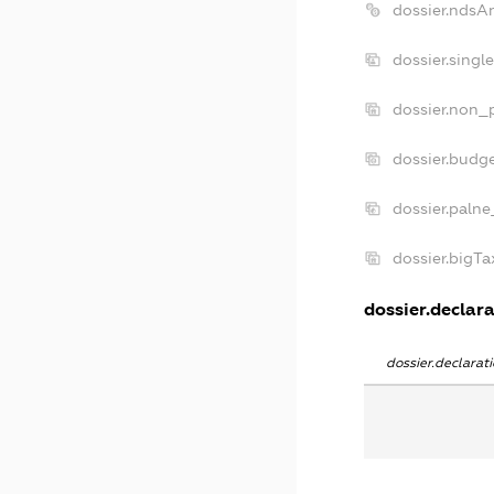
dossier.ndsA
dossier.singl
dossier.non_p
dossier.budg
dossier.palne
dossier.bigT
dossier.declara
dossier.declara