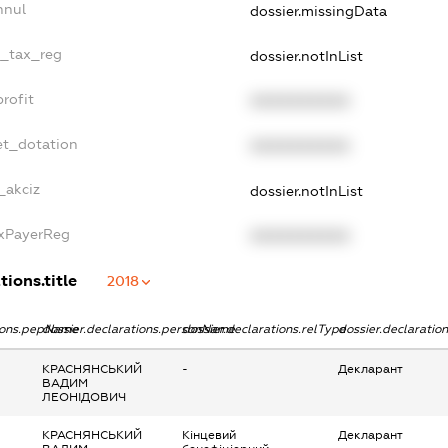
nnul
dossier.missingData
e_tax_reg
dossier.notInList
rofit
XXXXXXXXXX
et_dotation
XXXXXXXXXX
_akciz
dossier.notInList
axPayerReg
XXXXXXXXXX
tions.title
2018
tions.pepName
dossier.declarations.personName
dossier.declarations.relType
dossier.declaratio
КРАСНЯНСЬКИЙ
-
Декларант
ВАДИМ
ЛЕОНІДОВИЧ
КРАСНЯНСЬКИЙ
Кінцевий
Декларант