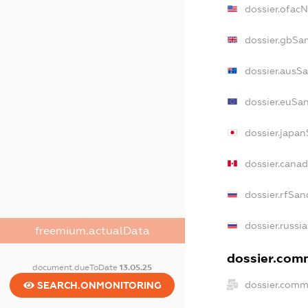
dossier.ofac
dossier.gbSa
dossier.ausS
dossier.euSa
dossier.japa
dossier.cana
dossier.rfSan
dossier.russi
freemium.actualData
dossier.comm
document.dueToDate
13.05.25
dossier.comm
SEARCH.ONMONITORING