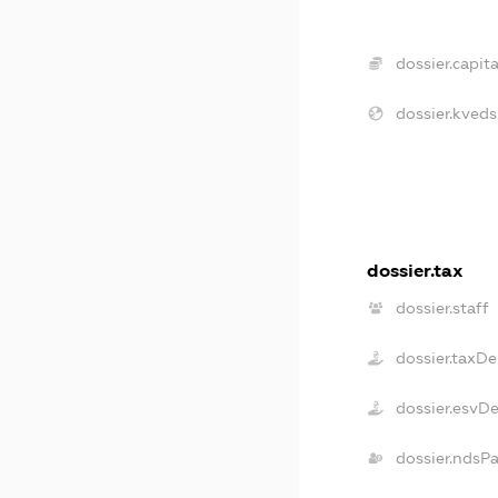
dossier.capita
dossier.kveds
dossier.tax
dossier.staff
dossier.taxDe
dossier.esvD
dossier.ndsP