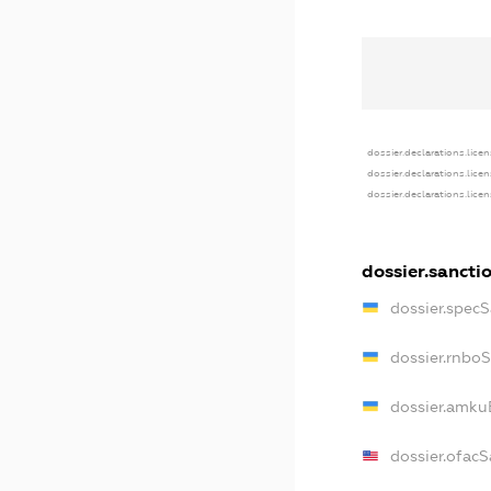
dossier.declarations.lice
dossier.declarations.lice
dossier.declarations.lice
dossier.sancti
dossier.spec
dossier.rnbo
dossier.amku
dossier.ofac