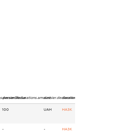
ns.personStatus
dossier.declarations.amount
dossier.declarations.currency
dossier.declarations.source
100
UAH
НАЗК
-
-
НАЗК