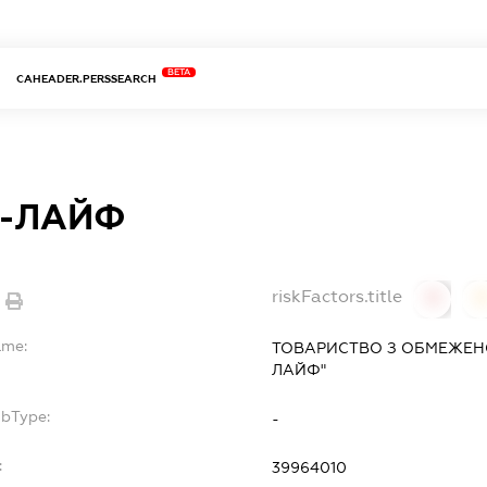
BETA
CAHEADER.PERSSEARCH
-ЛАЙФ
riskFactors.title
0
ame:
ТОВАРИСТВО З ОБМЕЖЕН
ЛАЙФ"
ubType:
-
:
39964010