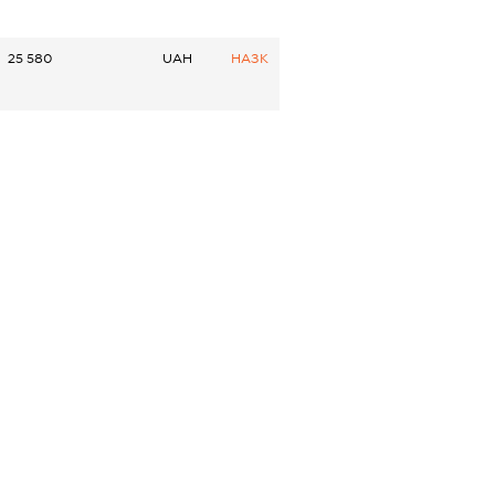
25 580
UAH
НАЗК