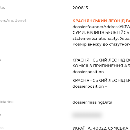
te:
20.08.15
dersAndBenef:
КРАСНЯНСЬКИЙ ЛЕОНІД 
dossier.founderAddress
УКРА
СУМИ, ВУЛИЦЯ БЕЛЬГІЙСЬК
statements.nationality:
Укра
Розмір внеску до статутног
:
КРАСНЯНСЬКИЙ ЛЕОНІД 
КОМІСІЇ З ПРИПИНЕННЯ А
dossier.position -
КРАСНЯНСЬКИЙ ЛЕОНІД 
dossier.position -
ciaries:
dossier.missingData
:
XXXXXXXXXX
ss:
УКРАЇНА, 40022, СУМСЬКА