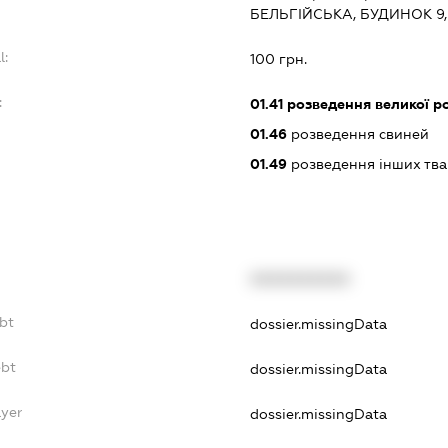
БЕЛЬГІЙСЬКА, БУДИНОК 9,
l:
100 грн.
:
01.41
розведення великої р
01.46
розведення свиней
01.49
розведення інших тв
XXXXXXXXXX
bt
dossier.missingData
ebt
dossier.missingData
ayer
dossier.missingData