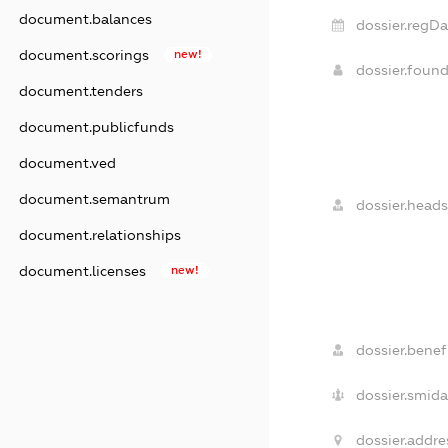
document.balances
dossier.regDa
document.scorings
new!
dossier.foun
document.tenders
document.publicfunds
document.ved
document.semantrum
dossier.heads
document.relationships
document.licenses
new!
dossier.benefi
dossier.smida
dossier.addre