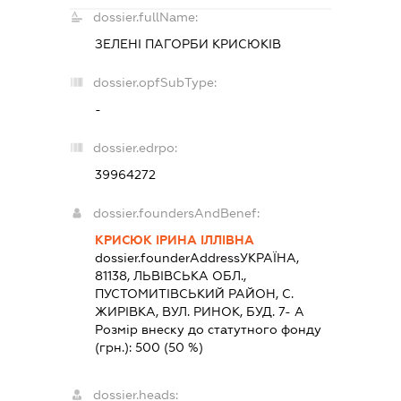
dossier.fullName:
ЗЕЛЕНІ ПАГОРБИ КРИСЮКІВ
dossier.opfSubType:
-
dossier.edrpo:
39964272
dossier.foundersAndBenef:
КРИСЮК ІРИНА ІЛЛІВНА
dossier.founderAddress
УКРАЇНА,
81138, ЛЬВIВСЬКА ОБЛ.,
ПУСТОМИТIВСЬКИЙ РАЙОН, С.
ЖИРІВКА, ВУЛ. РИНОК, БУД. 7- А
Розмір внеску до статутного фонду
(грн.):
500
(50 %)
dossier.heads: