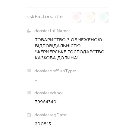
riskFactors.title
0
0
0
dossier.fullName:
ТОВАРИСТВО З ОБМЕЖЕНОЮ
ВІДПОВІДАЛЬНІСТЮ
"ФЕРМЕРСЬКЕ ГОСПОДАРСТВО
КАЗКОВА ДОЛИНА"
dossier.opfSubType:
-
dossier.edrpo:
39964340
dossier.regDate:
20.08.15