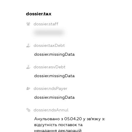
dossier.tax
dossier.staff
XXXXXXXXXX
dossier.taxDebt
dossier.missingData
dossier.esvDebt
dossier.missingData
dossier.ndsPayer
dossier.missingData
dossier.ndsAnnul
Анульовано з 05.04.20 у зв'язку з:
вiдсутнiсть поставок та
ненадання декларацiй