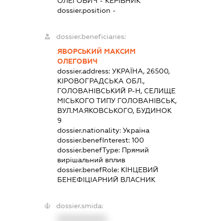
ОЛЕГОВИЧ
-
КЕРІВНИК
dossier.position -
dossier.beneficiaries:
ЯВОРСЬКИЙ МАКСИМ
ОЛЕГОВИЧ
dossier.address:
УКРАЇНА, 26500,
КІРОВОГРАДСЬКА ОБЛ.,
ГОЛОВАНІВСЬКИЙ Р-Н, СЕЛИЩЕ
МІСЬКОГО ТИПУ ГОЛОВАНІВСЬК,
ВУЛ.МАЯКОВСЬКОГО, БУДИНОК
9
dossier.nationality:
Україна
dossier.benefInterest:
100
dossier.benefType:
Прямий
вирішальний вплив
dossier.benefRole:
КІНЦЕВИЙ
БЕНЕФІЦІАРНИЙ ВЛАСНИК
dossier.smida:
XXXXXXXXXX