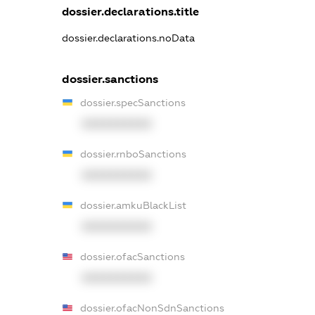
dossier.declarations.title
dossier.declarations.noData
dossier.sanctions
dossier.specSanctions
XXXXXXXXXX
dossier.rnboSanctions
XXXXXXXXXX
dossier.amkuBlackList
XXXXXXXXXX
dossier.ofacSanctions
XXXXXXXXXX
dossier.ofacNonSdnSanctions