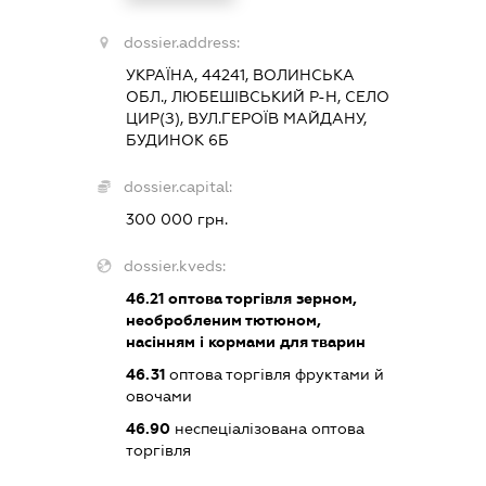
dossier.address:
УКРАЇНА, 44241, ВОЛИНСЬКА
ОБЛ., ЛЮБЕШІВСЬКИЙ Р-Н, СЕЛО
ЦИР(З), ВУЛ.ГЕРОЇВ МАЙДАНУ,
БУДИНОК 6Б
dossier.capital:
300 000 грн.
dossier.kveds:
46.21
оптова торгівля зерном,
необробленим тютюном,
насінням і кормами для тварин
46.31
оптова торгівля фруктами й
овочами
46.90
неспеціалізована оптова
торгівля