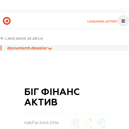
CAHEADER.GETTEST
CAHEADER.SEARCH
document.dossier
БІГ ФІНАНС
АКТИВ
riskFactors.title
0
0
0