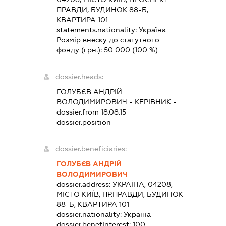
ПРАВДИ, БУДИНОК 88-Б,
КВАРТИРА 101
statements.nationality:
Україна
Розмір внеску до статутного
фонду (грн.):
50 000
(100 %)
dossier.heads:
ГОЛУБЄВ АНДРІЙ
ВОЛОДИМИРОВИЧ
-
КЕРІВНИК
-
dossier.from 18.08.15
dossier.position -
dossier.beneficiaries:
ГОЛУБЄВ АНДРІЙ
ВОЛОДИМИРОВИЧ
dossier.address:
УКРАЇНА, 04208,
МІСТО КИЇВ, ПР.ПРАВДИ, БУДИНОК
88-Б, КВАРТИРА 101
dossier.nationality:
Україна
dossier.benefInterest:
100