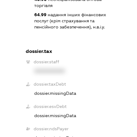
торгівля
64.99
надання інших фінансових
послуг (крім страхування та
пенсійного забезпечення), н.в.і.у.
dossier.tax
dossier.staff
XXXXXXXXXX
dossier.taxDebt
dossier.missingData
dossier.esvDebt
dossier.missingData
dossier.ndsPayer