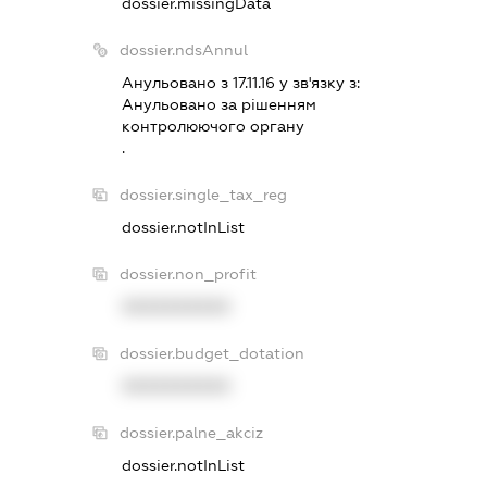
dossier.missingData
dossier.ndsAnnul
Анульовано з 17.11.16 у зв'язку з:
Анульовано за рiшенням
контролюючого органу
.
dossier.single_tax_reg
dossier.notInList
dossier.non_profit
XXXXXXXXXX
dossier.budget_dotation
XXXXXXXXXX
dossier.palne_akciz
dossier.notInList