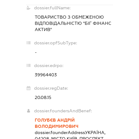
dossier.fullName:
ТОВАРИСТВО З ОБМЕЖЕНОЮ
ВІДПОВІДАЛЬНІСТЮ "БІГ ФІНАНС
АКТИВ"
dossier.opfSubType:
-
dossier.edrpo:
39964403
dossier.regDate:
20.08.15
dossier.foundersAndBenef:
ГОЛУБЄВ АНДРІЙ
ВОЛОДИМИРОВИЧ
dossier.founderAddress
УКРАЇНА,
04208, МІСТО КИЇВ, ПРОСПЕКТ