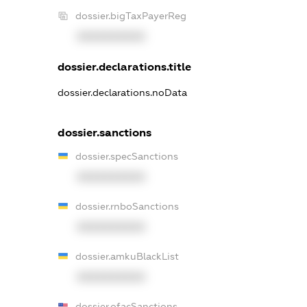
dossier.bigTaxPayerReg
XXXXXXXXXX
dossier.declarations.title
dossier.declarations.noData
dossier.sanctions
dossier.specSanctions
XXXXXXXXXX
dossier.rnboSanctions
XXXXXXXXXX
dossier.amkuBlackList
XXXXXXXXXX
dossier.ofacSanctions