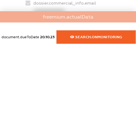
dossier.commercial_info.email
XXXXXXXXXX
freemium.actualData
dossier.commercial_info.website
XXXXXXXXXX
document.dueToDate
20.10.23
SEARCH.ONMONITORING
dossier.commercial_info.activity
XXXXXXXXXX
freemium.exampleText_1
freemium.exampleText_2
freemium.anonymousPerSearch2
FREEMIUM.DETAILS
FREEMIUM.REGISTER