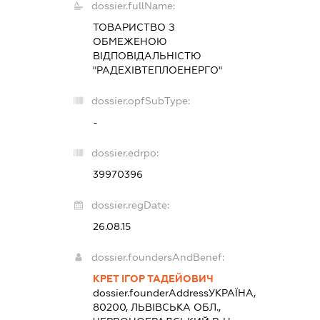
dossier.fullName:
ТОВАРИСТВО З
ОБМЕЖЕНОЮ
ВІДПОВІДАЛЬНІСТЮ
"РАДЕХІВТЕПЛОЕНЕРГО"
dossier.opfSubType:
-
dossier.edrpo:
39970396
dossier.regDate:
26.08.15
dossier.foundersAndBenef:
КРЕТ ІГОР ТАДЕЙОВИЧ
dossier.founderAddress
УКРАЇНА,
80200, ЛЬВІВСЬКА ОБЛ.,