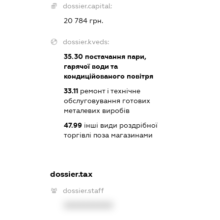
dossier.capital:
20 784 грн.
dossier.kveds:
35.30
постачання пари,
гарячої води та
кондиційованого повітря
33.11
ремонт і технічне
обслуговування готових
металевих виробів
47.99
інші види роздрібної
торгівлі поза магазинами
dossier.tax
dossier.staff
XXXXXXXXXX