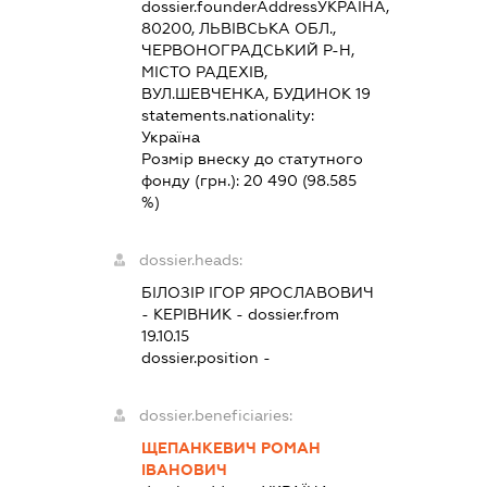
dossier.founderAddress
УКРАЇНА,
80200, ЛЬВІВСЬКА ОБЛ.,
ЧЕРВОНОГРАДСЬКИЙ Р-Н,
МІСТО РАДЕХІВ,
ВУЛ.ШЕВЧЕНКА, БУДИНОК 19
statements.nationality:
Україна
Розмір внеску до статутного
фонду (грн.):
20 490
(98.585
%)
dossier.heads:
БІЛОЗІР ІГОР ЯРОСЛАВОВИЧ
-
КЕРІВНИК
- dossier.from
19.10.15
dossier.position -
dossier.beneficiaries:
ЩЕПАНКЕВИЧ РОМАН
ІВАНОВИЧ