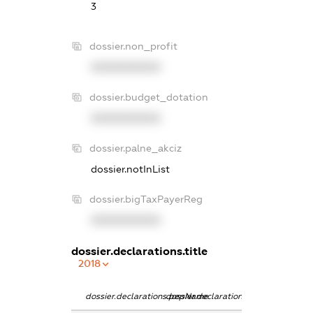
3
dossier.non_profit
XXXXXXXXXX
dossier.budget_dotation
XXXXXXXXXX
dossier.palne_akciz
dossier.notInList
dossier.bigTaxPayerReg
XXXXXXXXXX
dossier.declarations.title
2018
dossier.declarations.pepName
dossier.declarations.personName
dossier.declarat