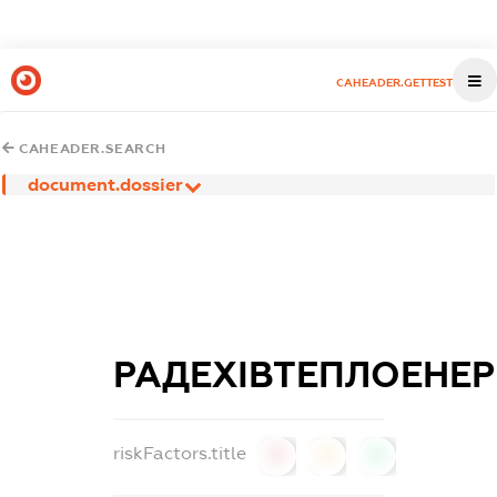
CAHEADER.GETTEST
CAHEADER.SEARCH
document.dossier
РАДЕХІВТЕПЛОЕНЕР
riskFactors.title
0
0
0