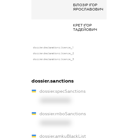
БІЛОЗІР ІГОР
Заробітна плат
ЯРОСЛАВОВИЧ
отримана за
сумісництвом
КРЕТ ІГОР
-
ТАДЕЙОВИЧ
dossier.declarations.license_1
dossier.declarations.license_2
dossier.declarations.license_3
dossier.sanctions
dossier.specSanctions
XXXXXXXXXX
dossier.rnboSanctions
XXXXXXXXXX
dossier.amkuBlackList