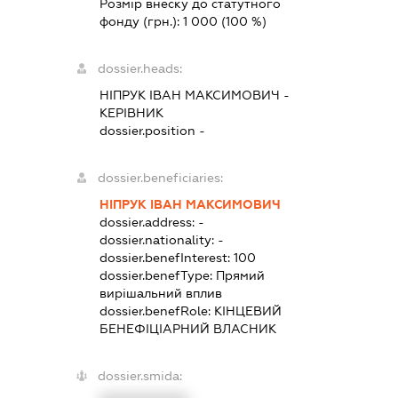
Розмір внеску до статутного
фонду (грн.):
1 000
(100 %)
dossier.heads:
НІПРУК ІВАН МАКСИМОВИЧ
-
КЕРІВНИК
dossier.position -
dossier.beneficiaries:
НІПРУК ІВАН МАКСИМОВИЧ
dossier.address:
-
dossier.nationality:
-
dossier.benefInterest:
100
dossier.benefType:
Прямий
вирішальний вплив
dossier.benefRole:
КІНЦЕВИЙ
БЕНЕФІЦІАРНИЙ ВЛАСНИК
dossier.smida: