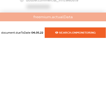
dossier.commercial_info.website
XXXXXXXXXX
dossier.commercial_info.activity
freemium.actualData
XXXXXXXXXX
document.dueToDate
04.05.22
SEARCH.ONMONITORING
freemium.exampleText_1
freemium.exampleText_2
freemium.anonymousPerSearch2
FREEMIUM.DETAILS
FREEMIUM.REGISTER