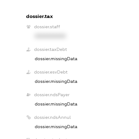
dossier.tax
dossier.staff
XXXXXXXXXX
dossier.taxDebt
dossier.missingData
dossier.esvDebt
dossier.missingData
dossier.ndsPayer
dossier.missingData
dossier.ndsAnnul
dossier.missingData