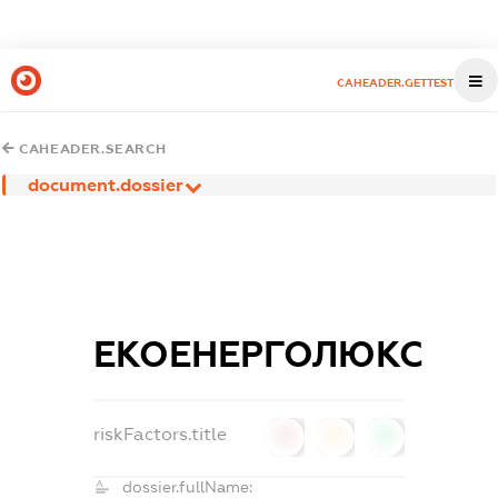
CAHEADER.GETTEST
CAHEADER.SEARCH
document.dossier
ЕКОЕНЕРГОЛЮКС
riskFactors.title
0
0
0
dossier.fullName: