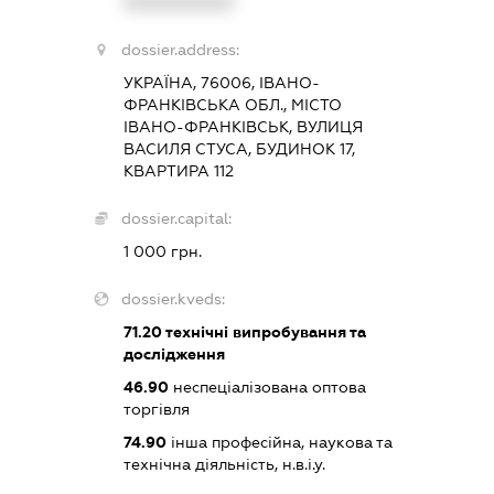
XXXXXXXXXX
dossier.address:
УКРАЇНА, 76006, ІВАНО-
ФРАНКІВСЬКА ОБЛ., МІСТО
ІВАНО-ФРАНКІВСЬК, ВУЛИЦЯ
ВАСИЛЯ СТУСА, БУДИНОК 17,
КВАРТИРА 112
dossier.capital:
1 000 грн.
dossier.kveds:
71.20
технічні випробування та
дослідження
46.90
неспеціалізована оптова
торгівля
74.90
інша професійна, наукова та
технічна діяльність, н.в.і.у.