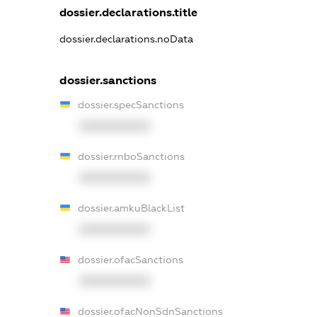
dossier.declarations.title
dossier.declarations.noData
dossier.sanctions
dossier.specSanctions
XXXXXXXXXX
dossier.rnboSanctions
XXXXXXXXXX
dossier.amkuBlackList
XXXXXXXXXX
dossier.ofacSanctions
XXXXXXXXXX
dossier.ofacNonSdnSanctions