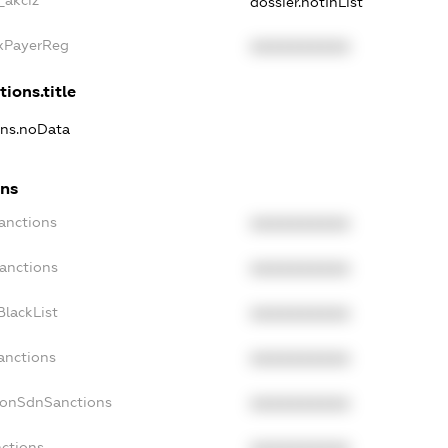
_akciz
dossier.notInList
axPayerReg
XXXXXXXXXX
tions.title
ons.noData
ons
anctions
XXXXXXXXXX
Sanctions
XXXXXXXXXX
BlackList
XXXXXXXXXX
anctions
XXXXXXXXXX
NonSdnSanctions
XXXXXXXXXX
nctions