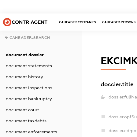
CONTR AGENT
CAHEADER.COMPANIES
CAHEADER.PERSONS
CAHEADER.SEARCH
document.dossier
ЕКСІМ
document.statements
document.history
dossier.title
document.inspections
dossier.fullN
document.bankruptcy
document.court
dossier.opfS
document.taxdebts
dossier.edrpo
document.enforcements