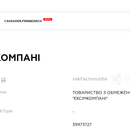
BETA
CAHEADER.PERSSEARCH
КОМПАНІ
riskFactors.title
0
ame:
ТОВАРИСТВО З ОБМЕЖЕН
"ЕКСІМКОМПАНІ"
ubType:
-
:
39973727