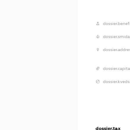
dossier.benefi
dossier.smida
dossier.addre
dossier.capita
dossier.kveds
dossier.tax