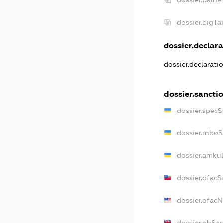
dossier.palne
dossier.bigT
dossier.declara
dossier.declarati
dossier.sancti
dossier.specS
dossier.rnbo
dossier.amku
dossier.ofacS
dossier.ofac
dossier.gbSa