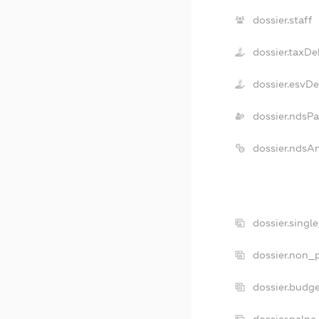
dossier.staff
dossier.taxDe
dossier.esvD
dossier.ndsPa
dossier.ndsA
dossier.singl
dossier.non_p
dossier.budg