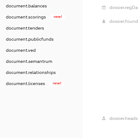
document.balances
dossier.regDa
document.scorings
new!
dossier.foun
document.tenders
document.publicfunds
document.ved
document.semantrum
document.relationships
document.licenses
new!
dossier.heads