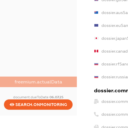
dossier.ausSa
dossier.euSan
dossier.japan
dossier.cana
dossier.rfSan
dossier.russi
freemium.actualData
dossier.comm
document.dueToDate
06.07.25
dossier.comm
SEARCH.ONMONITORING
dossier.comm
dossier.comme