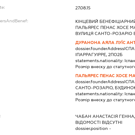
te:
27.08.15
dersAndBenef:
КІНЦЕВИЙ БЕНЕФІЦІАРНИ
ПАЛЬЯРЕС ПЕНАС ХОСЕ МАН
ВУЛИЦЯ САНТО-РОЗАРІО 
ДУРАНОНА АЯЛА ЛУЇС АН
dossier.founderAddress
ІСПА
ІПАРРАГУІРРЕ, 2ПО2Б
statements.nationality:
Іспан
Розмір внеску до статутног
ПАЛЬЯРЕС ПЕНАС ХОСЕ М
dossier.founderAddress
ІСПА
САНТО-РОЗАРІО, БУДИНОК
statements.nationality:
Іспан
Розмір внеску до статутног
:
ЧАБАН АНАСТАСІЯ ГЕННА
ВІДОМОСТІ ВІДСУТНІ
dossier.position -