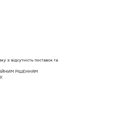
зку з:
вiдсутнiсть поставок та
IЙНИМ РIШЕННЯМ
.