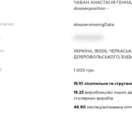
ЧАБАН АНАСТАСІЯ ГЕННА
dossier.position -
ciaries:
dossier.missingData
:
XXXXXXXXXX
ss:
УКРАЇНА, 18006, ЧЕРКАСЬ
ДОБРОВОЛЬСЬКОГО, БУДИ
l:
1 000 грн.
:
16.10
лісопильне та струга
16.23
виробництво інших дер
столярних виробів
46.90
неспеціалізована опт