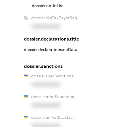
dossier.notInList
dossier.bigTaxPayerReg
XXXXXXXXXX
dossier.declarations.title
dossier.declarations.noData
dossier.sanctions
dossier.specSanctions
XXXXXXXXXX
dossier.rnboSanctions
XXXXXXXXXX
dossier.amkuBlackList
XXXXXXXXXX