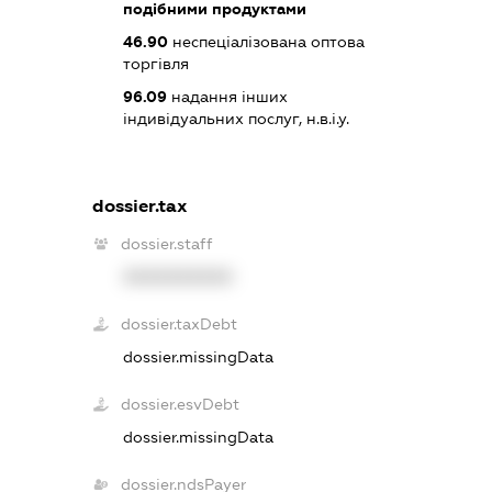
подібними продуктами
46.90
неспеціалізована оптова
торгівля
96.09
надання інших
індивідуальних послуг, н.в.і.у.
dossier.tax
dossier.staff
XXXXXXXXXX
dossier.taxDebt
dossier.missingData
dossier.esvDebt
dossier.missingData
dossier.ndsPayer