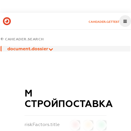
CAHEADER.GETTEST
CAHEADER.SEARCH
document.dossier
М
СТРОЙПОСТАВКА
riskFactors.title
0
0
0