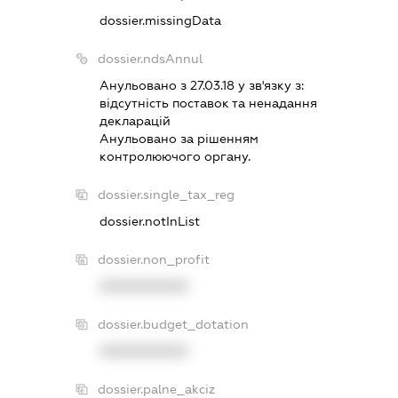
dossier.missingData
dossier.ndsAnnul
Анульовано з 27.03.18 у зв'язку з:
вiдсутнiсть поставок та ненадання
декларацiй
Анульовано за рiшенням
контролюючого органу.
dossier.single_tax_reg
dossier.notInList
dossier.non_profit
XXXXXXXXXX
dossier.budget_dotation
XXXXXXXXXX
dossier.palne_akciz