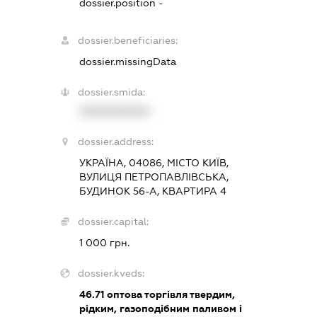
dossier.position -
dossier.beneficiaries:
dossier.missingData
dossier.smida:
XXXXXXXXXX
dossier.address:
УКРАЇНА, 04086, МІСТО КИЇВ,
ВУЛИЦЯ ПЕТРОПАВЛІВСЬКА,
БУДИНОК 56-А, КВАРТИРА 4
dossier.capital:
1 000 грн.
dossier.kveds:
46.71
оптова торгівля твердим,
рідким, газоподібним паливом і