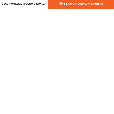
document.dueToDate
23.04.24
SEARCH.ONMONITORING
dossier.commercial_info.website
XXXXXXXXXX
dossier.commercial_info.activity
XXXXXXXXXX
freemium.exampleText_1
freemium.exampleText_2
freemium.anonymousPerSearch2
FREEMIUM.DETAILS
FREEMIUM.REGISTER