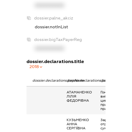
XXXXXXXXXX
dossier.palne_akciz
dossier.notInList
dossier.bigTaxPayerReg
XXXXXXXXXX
dossier.declarations.title
2018
dossier.declarations.pepName
dossier.declarations.personName
dossier.declaratio
АТАМАНЕНКО
Гонорари та інші
ЛІЛІЯ
виплати згідно з
ФЕДОРІВНА
цивільно-
правовим
правочинами
КУЗЬМЕНКО
Заробітна плата
АННА
отримана за
СЕРГІЇВНА
сумісництвом