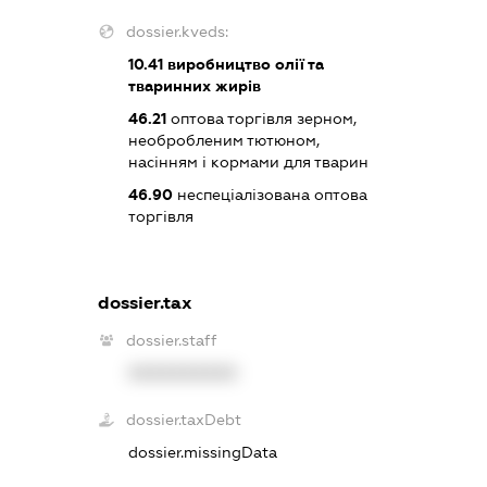
dossier.kveds:
10.41
виробництво олії та
тваринних жирів
46.21
оптова торгівля зерном,
необробленим тютюном,
насінням і кормами для тварин
46.90
неспеціалізована оптова
торгівля
dossier.tax
dossier.staff
XXXXXXXXXX
dossier.taxDebt
dossier.missingData