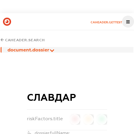
CAHEADER.GETTEST
CAHEADER.SEARCH
document.dossier
СЛАВДАР
riskFactors.title
0
0
0
dossier.fullName: