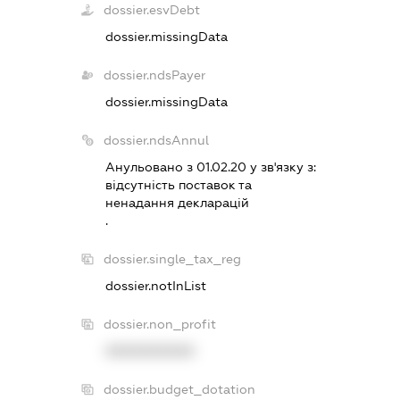
dossier.esvDebt
dossier.missingData
dossier.ndsPayer
dossier.missingData
dossier.ndsAnnul
Анульовано з 01.02.20 у зв'язку з:
вiдсутнiсть поставок та
ненадання декларацiй
.
dossier.single_tax_reg
dossier.notInList
dossier.non_profit
XXXXXXXXXX
dossier.budget_dotation