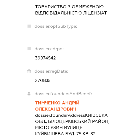
ТОВАРИСТВО З ОБМЕЖЕНОЮ
ВІДПОВІДАЛЬНІСТЮ
ЛІЦЕНЗІАТ
dossier.opfSubType:
-
dossier.edrpo:
39974542
dossier.regDate:
27.08.15
dossier.foundersAndBenef:
ТИМЧЕНКО АНДРІЙ
ОЛЕКСАНДРОВИЧ
dossier.founderAddress
КИЇВСЬКА
ОБЛ., БІЛОЦЕРКІВСЬКИЙ РАЙОН,
МІСТО УЗИН ВУЛИЦЯ
КУЙБИШЕВА БУД. 75 КВ. 32