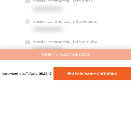
dossier.commercial_info.email
XXXXXXXXXX
dossier.commercial_info.website
XXXXXXXXXX
dossier.commercial_info.activity
XXXXXXXXXX
freemium.actualData
document.dueToDate
05.12.17
SEARCH.ONMONITORING
freemium.exampleText_1
freemium.exampleText_2
freemium.anonymousPerSearch2
FREEMIUM.DETAILS
FREEMIUM.REGISTER