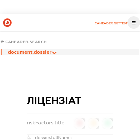
CAHEADER.GETTEST
CAHEADER.SEARCH
document.dossier
ЛІЦЕНЗІАТ
riskFactors.title
0
0
0
dossier.fullName: