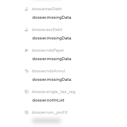
dossier.taxDebt
dossier.missingData
dossier.esvDebt
dossier.missingData
dossier.ndsPayer
dossier.missingData
dossier.ndsAnnul
dossier.missingData
dossier.single_tax_reg
dossier.notInList
dossier.non_profit
XXXXXXXXXX