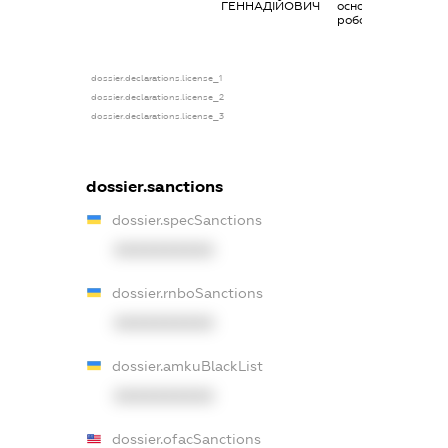
ГЕННАДІЙОВИЧ
основним місцем
роботи
dossier.declarations.license_1
dossier.declarations.license_2
dossier.declarations.license_3
dossier.sanctions
dossier.specSanctions
XXXXXXXXXX
dossier.rnboSanctions
XXXXXXXXXX
dossier.amkuBlackList
XXXXXXXXXX
dossier.ofacSanctions