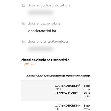
dossier.budget_dotation
XXXXXXXXXX
dossier.palne_akciz
dossier.notInList
dossier.bigTaxPayerReg
XXXXXXXXXX
dossier.declarations.title
2016
dossier.declarations.pepName
dossier.declarations.personName
dossier.declaration
ФАЛЬКОВСЬКИЙ
Заробітна плата
ІГОР
отримана за
ГЕННАДІЙОВИЧ
основним місцем
роботи
ФАЛЬКОВСЬКИЙ
Заробітна плата
ІГОР
отримана за