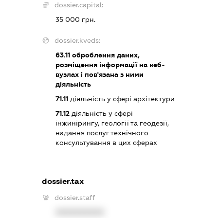
dossier.capital:
35 000 грн.
dossier.kveds:
63.11
оброблення даних,
розміщення інформації на веб-
вузлах і пов'язана з ними
діяльність
71.11
діяльність у сфері архітектури
71.12
діяльність у сфері
інжинірингу, геології та геодезії,
надання послуг технічного
консультування в цих сферах
dossier.tax
dossier.staff
XXXXXXXXXX