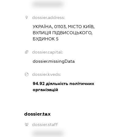
XXXXXXXXXX
dossier.address:
УКРАЇНА, 01103, МІСТО КИЇВ,
ВУЛИЦЯ ПІДВИСОЦЬКОГО,
БУДИНОК 5
dossier.capital:
dossier.missingData
dossier.kveds:
94.92
діяльність політичних
організацій
dossier.tax
dossier.staff
XXXXXXXXXX