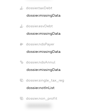
dossier.taxDebt
dossier.missingData
dossier.esvDebt
dossier.missingData
dossier.ndsPayer
dossier.missingData
dossier.ndsAnnul
dossier.missingData
dossier.single_tax_reg
dossier.notInList
dossier.non_profit
XXXXXXXXXX