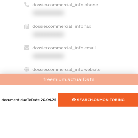
dossier.commercial_info.phone
XXXXXXXXXX
dossier.commercial_info.fax
XXXXXXXXXX
dossier.commercial_info.email
XXXXXXXXXX
dossier.commercial_info.website
XXXXXXXXXX
freemium.actualData
dossier.commercial_info.activity
XXXXXXXXXX
document.dueToDate
20.04.25
SEARCH.ONMONITORING
freemium.exampleText_1
freemium.exampleText_2
freemium.anonymousPerSearch2