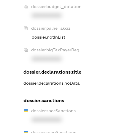
dossier.budget_dotation
XXXXXXXXXX
dossier.palne_akciz
dossier.notInList
dossier.bigTaxPayerReg
XXXXXXXXXX
dossier.declarations.title
dossier.declarations.noData
dossier.sanctions
dossier.specSanctions
XXXXXXXXXX
dossier.rnboSanctions