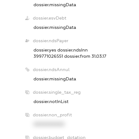
dossier.missingData
dossier.esvDebt
dossier.missingData
dossier.ndsPayer
dossier.yes
dossier.ndsInn
399771026551
dossier.from 31.03.17
dossier.ndsAnnul
dossier.missingData
dossier.single_tax_reg
dossier.notInList
dossier.non_profit
XXXXXXXXXX
dossier.budget_dotation