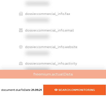
XXXXXXXXXX
dossier.commercial_info.fax
XXXXXXXXXX
dossier.commercial_info.email
XXXXXXXXXX
dossier.commercial_info.website
XXXXXXXXXX
dossier.commercial_info.activity
XXXXXXXXXX
freemium.actualData
document.dueToDate
21.09.21
SEARCH.ONMONITORING
freemium.exampleText_1
freemium.exampleText_2
freemium.anonymousPerSearch2