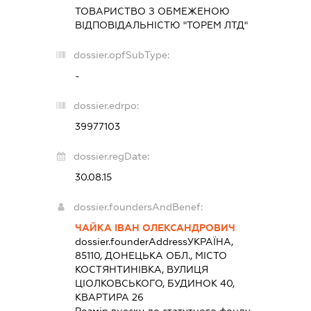
ТОВАРИСТВО З ОБМЕЖЕНОЮ
ВІДПОВІДАЛЬНІСТЮ "ТОРЕМ ЛТД"
dossier.opfSubType:
-
dossier.edrpo:
39977103
dossier.regDate:
30.08.15
dossier.foundersAndBenef:
ЧАЙКА ІВАН ОЛЕКСАНДРОВИЧ
dossier.founderAddress
УКРАЇНА,
85110, ДОНЕЦЬКА ОБЛ., МІСТО
КОСТЯНТИНІВКА, ВУЛИЦЯ
ЦІОЛКОВСЬКОГО, БУДИНОК 40,
КВАРТИРА 26
Розмір внеску до статутного фонду