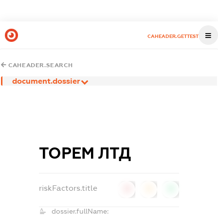
CAHEADER.GETTEST
CAHEADER.SEARCH
document.dossier
ТОРЕМ ЛТД
riskFactors.title
0
0
0
dossier.fullName: