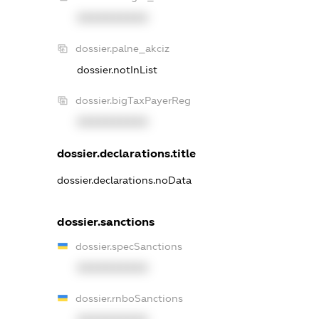
XXXXXXXXXX
dossier.palne_akciz
dossier.notInList
dossier.bigTaxPayerReg
XXXXXXXXXX
dossier.declarations.title
dossier.declarations.noData
dossier.sanctions
dossier.specSanctions
XXXXXXXXXX
dossier.rnboSanctions