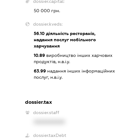
dossier.capital:
50 000 грн.
dossier.kveds:
56.10
діяльність ресторанів,
надання послуг мобільного
харчування
10.89
виробництво інших харчових
продуктів, н.в.і.у.
63.99
надання інших інформаційних
послуг, н.в.і.у.
dossier.tax
dossier.staff
XXXXXXXXXX
dossier.taxDebt