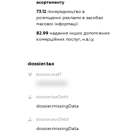
асортименту
73.12
посередництво в
розміщенні реклами в засобах
масової інформації
82.99
надання інших допоміжних
комерційних послуг, н.в.і.у.
dossier.tax
dossier.staff
XXXXXXXXXX
dossier.taxDebt
dossier.missingData
dossier.esvDebt
dossier.missingData