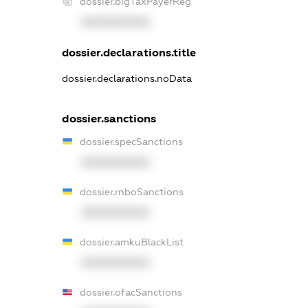
dossier.bigTaxPayerReg
XXXXXXXXXX
dossier.declarations.title
dossier.declarations.noData
dossier.sanctions
dossier.specSanctions
XXXXXXXXXX
dossier.rnboSanctions
XXXXXXXXXX
dossier.amkuBlackList
XXXXXXXXXX
dossier.ofacSanctions