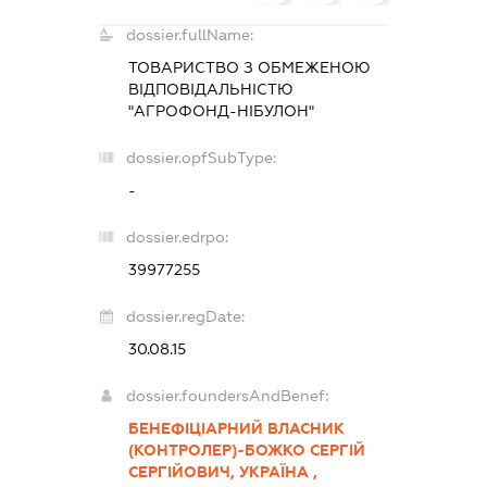
dossier.fullName:
ТОВАРИСТВО З ОБМЕЖЕНОЮ
ВІДПОВІДАЛЬНІСТЮ
"АГРОФОНД-НІБУЛОН"
dossier.opfSubType:
-
dossier.edrpo:
39977255
dossier.regDate:
30.08.15
dossier.foundersAndBenef:
БЕНЕФІЦІАРНИЙ ВЛАСНИК
(КОНТРОЛЕР)-БОЖКО СЕРГІЙ
СЕРГІЙОВИЧ, УКРАЇНА ,