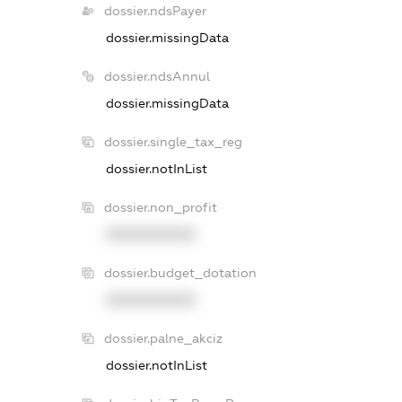
dossier.ndsPayer
dossier.missingData
dossier.ndsAnnul
dossier.missingData
dossier.single_tax_reg
dossier.notInList
dossier.non_profit
XXXXXXXXXX
dossier.budget_dotation
XXXXXXXXXX
dossier.palne_akciz
dossier.notInList