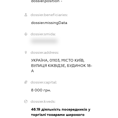
dossier.position -
dossier.beneficiaries:
dossier.missingData
dossier.smida:
XXXXXXXXXX
dossier.address:
УКРАЇНА, 01103, МІСТО КИЇВ,
ВУЛИЦЯ КІКВІДЗЕ, БУДИНОК 18-
А
dossier.capital:
8 000 грн.
dossier.kveds:
46.19
діяльність посередників у
торгівлі товарами широкого