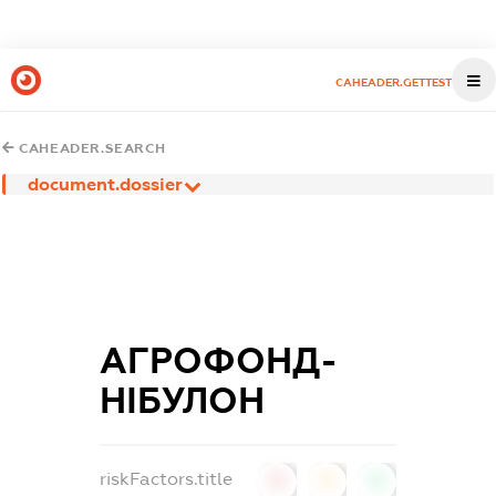
CAHEADER.GETTEST
CAHEADER.SEARCH
document.dossier
АГРОФОНД-
НІБУЛОН
riskFactors.title
0
0
0