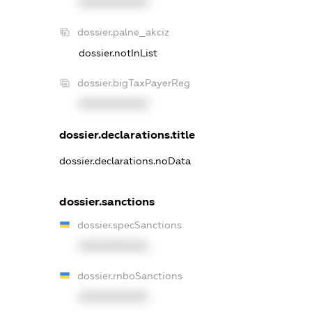
XXXXXXXXXX
dossier.palne_akciz
dossier.notInList
dossier.bigTaxPayerReg
XXXXXXXXXX
dossier.declarations.title
dossier.declarations.noData
dossier.sanctions
dossier.specSanctions
XXXXXXXXXX
dossier.rnboSanctions
XXXXXXXXXX