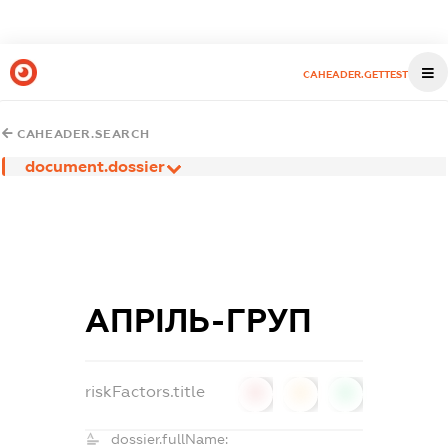
CAHEADER.GETTEST
CAHEADER.SEARCH
document.dossier
АПРІЛЬ-ГРУП
riskFactors.title
0
0
0
dossier.fullName: