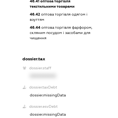
46.41
оптова торгівля
текстильними товарами
46.42
оптова торгівля одягом і
взуттям
46.44
оптова торгівля фарфором,
скляним посудом і засобами для
чищення
dossier.tax
dossier.staff
XXXXXXXXXX
dossier.taxDebt
dossier.missingData
dossier.esvDebt
dossier.missingData