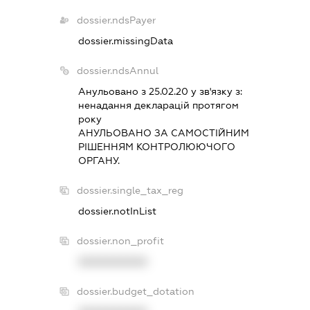
dossier.ndsPayer
dossier.missingData
dossier.ndsAnnul
Анульовано з 25.02.20 у зв'язку з:
ненадання декларацiй протягом
року
АНУЛЬОВАНО ЗА САМОСТIЙНИМ
РIШЕННЯМ КОНТРОЛЮЮЧОГО
ОРГАНУ.
dossier.single_tax_reg
dossier.notInList
dossier.non_profit
XXXXXXXXXX
dossier.budget_dotation