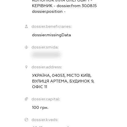
КОНОНЮК ІЛЛЯ ОЛЕГОВИЧ
-
КЕРІВНИК
- dossier.from 30.08.15
dossier.position -
dossier.beneficiaries:
dossier.missingData
dossier.smida:
XXXXXXXXXX
dossier.address:
УКРАЇНА, 04053, МІСТО КИЇВ,
ВУЛИЦЯ АРТЕМА, БУДИНОК 9,
ОФІС 11
dossier.capital:
100 грн.
dossier.kveds: