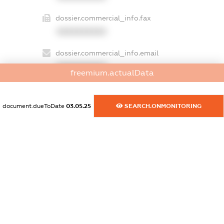
dossier.commercial_info.fax
XXXXXXXXXX
dossier.commercial_info.email
XXXXXXXXXX
freemium.actualData
dossier.commercial_info.website
XXXXXXXXXX
document.dueToDate
03.05.25
SEARCH.ONMONITORING
dossier.commercial_info.activity
XXXXXXXXXX
freemium.exampleText_1
freemium.exampleText_2
freemium.anonymousPerSearch2
FREEMIUM.DETAILS