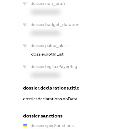
dossier.non_profit
XXXXXXXXXX
dossier.budget_dotation
XXXXXXXXXX
dossier.palne_akciz
dossier.notInList
dossier.bigTaxPayerReg
XXXXXXXXXX
dossier.declarations.title
dossier.declarations.noData
dossier.sanctions
dossier.specSanctions