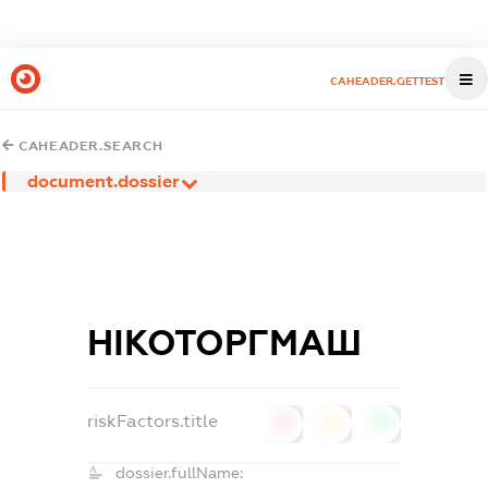
CAHEADER.GETTEST
CAHEADER.SEARCH
document.dossier
НІКОТОРГМАШ
riskFactors.title
0
0
0
dossier.fullName: