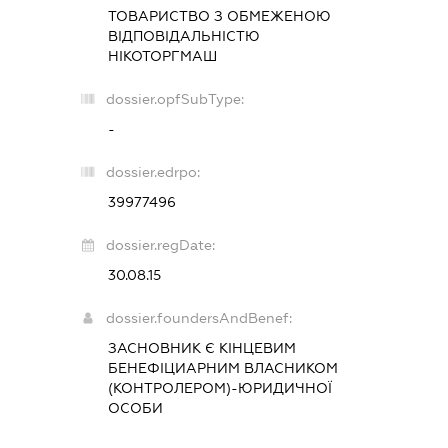
ТОВАРИСТВО З ОБМЕЖЕНОЮ
ВІДПОВІДАЛЬНІСТЮ
НІКОТОРГМАШ
dossier.opfSubType:
-
dossier.edrpo:
39977496
dossier.regDate:
30.08.15
dossier.foundersAndBenef:
ЗАСНОВНИК Є КІНЦЕВИМ
БЕНЕФІЦИАРНИМ ВЛАСНИКОМ
(КОНТРОЛЕРОМ)-ЮРИДИЧНОЇ
ОСОБИ