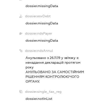
dossier.missingData
dossier.esvDebt
dossier.missingData
dossier.ndsPayer
dossier.missingData
dossier.ndsAnnul
Анульовано з 26.11.19 у зв'язку з:
ненадання декларацiй протягом
року
АНУЛЬОВАНО ЗА САМОСТIЙНИМ
РIШЕННЯМ КОНТРОЛЮЮЧОГО
ОРГАНУ.
dossier.single_tax_reg
dossier.notInList