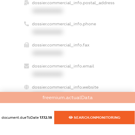
dossier.commercial_info.postal_address
XXXXXXXXXX
dossier.commercial_info.phone
XXXXXXXXXX
dossier.commercial_info.fax
XXXXXXXXXX
dossier.commercial_info.email
XXXXXXXXXX
dossier.commercial_info.website
XXXXXXXXXX
freemium.actualData
dossier.commercial_info.activity
XXXXXXXXXX
document.dueToDate
17.12.18
SEARCH.ONMONITORING