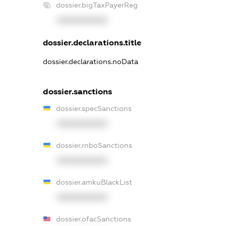
dossier.bigTaxPayerReg
XXXXXXXXXX
dossier.declarations.title
dossier.declarations.noData
dossier.sanctions
dossier.specSanctions
XXXXXXXXXX
dossier.rnboSanctions
XXXXXXXXXX
dossier.amkuBlackList
XXXXXXXXXX
dossier.ofacSanctions