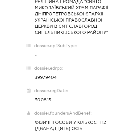
РЕЛІГІЙНА ГРОМАДА "СВЯТО-
МИКОЛАЇВСЬКИЙ ХРАМ ПАРАФІЇ
ДНІПРОПЕТРОВСЬКОЇ ЄПАРХІЇ
УКРАЇНСЬКОЇ ПРАВОСЛАВНОЇ
ЦЕРКВИ В СМТ СЛАВГОРОД
СИНЕЛЬНИКІВСЬКОГО РАЙОНУ"
dossier.opfSubType:
-
dossier.edrpo:
39979404
dossier.regDate:
30.08.15
dossier.foundersAndBenef:
ФІЗИЧНІ ОСОБИ У КІЛЬКОСТІ 12
(ДВАНАДЦЯТЬ) ОСІБ