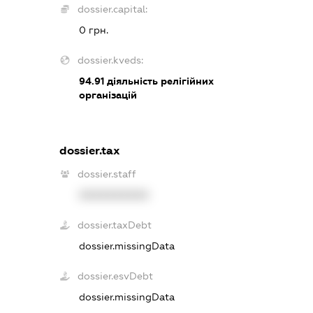
dossier.capital:
0 грн.
dossier.kveds:
94.91
діяльність релігійних
організацій
dossier.tax
dossier.staff
XXXXXXXXXX
dossier.taxDebt
dossier.missingData
dossier.esvDebt
dossier.missingData