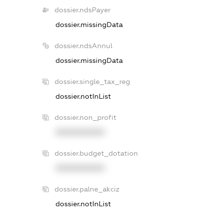
dossier.ndsPayer
dossier.missingData
dossier.ndsAnnul
dossier.missingData
dossier.single_tax_reg
dossier.notInList
dossier.non_profit
XXXXXXXXXX
dossier.budget_dotation
XXXXXXXXXX
dossier.palne_akciz
dossier.notInList