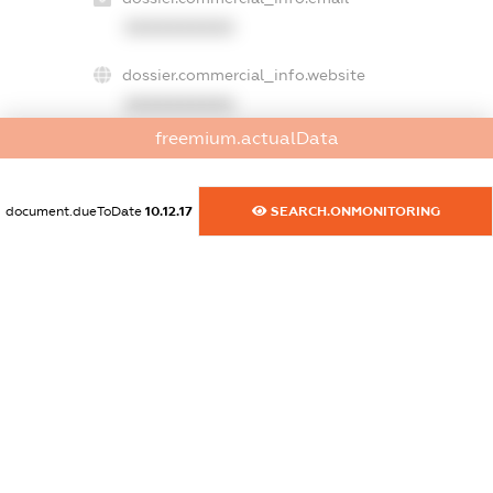
XXXXXXXXXX
dossier.commercial_info.website
XXXXXXXXXX
freemium.actualData
dossier.commercial_info.activity
XXXXXXXXXX
document.dueToDate
10.12.17
SEARCH.ONMONITORING
freemium.exampleText_1
freemium.exampleText_2
freemium.anonymousPerSearch2
FREEMIUM.DETAILS
FREEMIUM.REGISTER