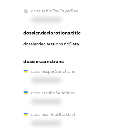
dossier.bigTaxPayerReg
XXXXXXXXXX
dossier.declarations.title
dossier.declarations.noData
dossier.sanctions
dossier.specSanctions
XXXXXXXXXX
dossier.rnboSanctions
XXXXXXXXXX
dossier.amkuBlackList
XXXXXXXXXX