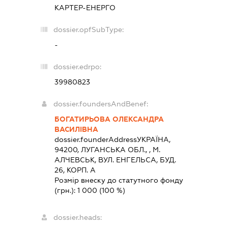
КАРТЕР-ЕНЕРГО
dossier.opfSubType:
-
dossier.edrpo:
39980823
dossier.foundersAndBenef:
БОГАТИРЬОВА ОЛЕКСАНДРА
ВАСИЛІВНА
dossier.founderAddress
УКРАЇНА,
94200, ЛУГАНСЬКА ОБЛ., , М.
АЛЧЕВСЬК, ВУЛ. ЕНГЕЛЬСА, БУД.
26, КОРП. А
Розмір внеску до статутного фонду
(грн.):
1 000
(100 %)
dossier.heads: