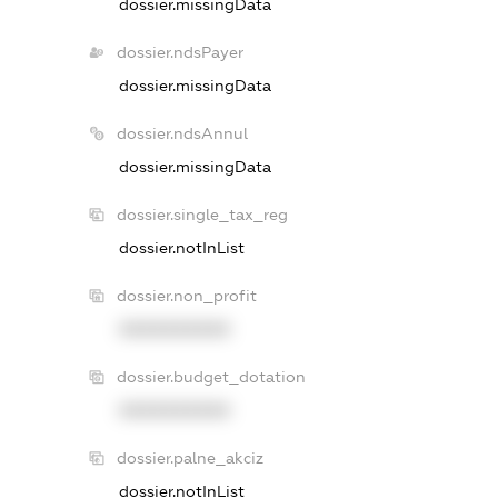
dossier.missingData
dossier.ndsPayer
dossier.missingData
dossier.ndsAnnul
dossier.missingData
dossier.single_tax_reg
dossier.notInList
dossier.non_profit
XXXXXXXXXX
dossier.budget_dotation
XXXXXXXXXX
dossier.palne_akciz
dossier.notInList