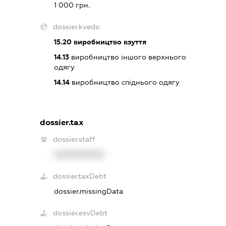
1 000 грн.
dossier.kveds:
15.20
виробництво взуття
14.13
виробництво іншого верхнього
одягу
14.14
виробництво спіднього одягу
dossier.tax
dossier.staff
XXXXXXXXXX
dossier.taxDebt
dossier.missingData
dossier.esvDebt