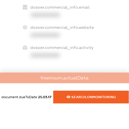
dossier.commercial_info.email
XXXXXXXXXX
dossier.commercial_info.website
XXXXXXXXXX
dossier.commercial_info.activity
XXXXXXXXXX
freemium.actualData
freemium.exampleText_1
freemium.exampleText_2
freemium.anonymousPerSearch2
document.dueToDate
25.03.17
SEARCH.ONMONITORING
FREEMIUM.DETAILS
FREEMIUM.REGISTER