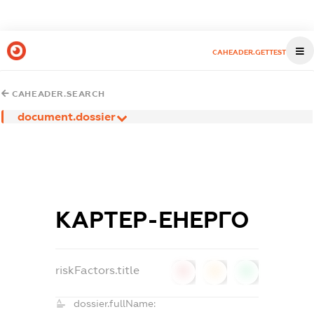
CAHEADER.GETTEST
CAHEADER.SEARCH
document.dossier
КАРТЕР-ЕНЕРГО
riskFactors.title
0
0
0
dossier.fullName: