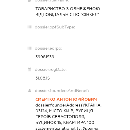
dossier.fullName:
ТОВАРИСТВО З ОБМЕЖЕНОЮ
ВІДПОВІДАЛЬНІСТЮ "СІНКЕЛ"
dossier.opfSubType:
-
dossier.edrpo:
39981539
dossier.regDate:
31.08.15
dossier.foundersAndBenef:
СМЕРТКО АНТОН ЮРІЙОВИЧ
dossier.founderAddress
УКРАЇНА,
03124, МІСТО КИЇВ, ВУЛИЦЯ
ГЕРОЇВ СЕВАСТОПОЛЯ,
БУДИНОК 15, КВАРТИРА 100
statements.nationality:
Україна