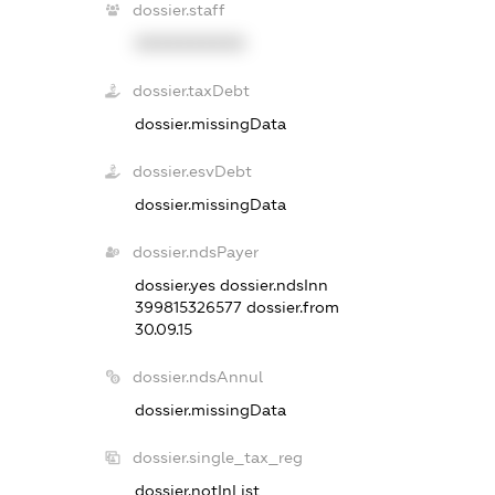
dossier.staff
XXXXXXXXXX
dossier.taxDebt
dossier.missingData
dossier.esvDebt
dossier.missingData
dossier.ndsPayer
dossier.yes
dossier.ndsInn
399815326577
dossier.from
30.09.15
dossier.ndsAnnul
dossier.missingData
dossier.single_tax_reg
dossier.notInList