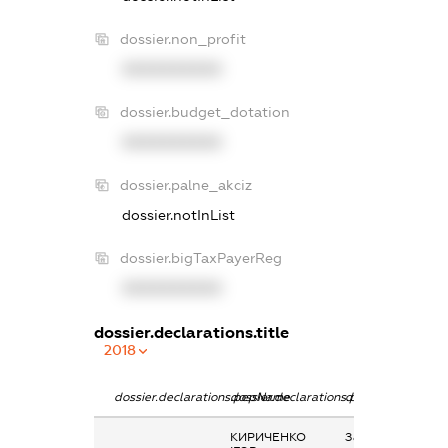
dossier.non_profit
XXXXXXXXXX
dossier.budget_dotation
XXXXXXXXXX
dossier.palne_akciz
dossier.notInList
dossier.bigTaxPayerReg
XXXXXXXXXX
dossier.declarations.title
2018
dossier.declarations.pepName
dossier.declarations.personName
dossier.declarati
КИРИЧЕНКО
Заробітна плата