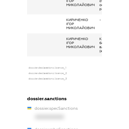
ІГОР
отримана за
МИКОЛАЙОВИЧ
основним місцем
роботи
КИРИЧЕНКО
-
ІГОР
МИКОЛАЙОВИЧ
КИРИЧЕНКО
Кінцевий
ІГОР
бенефіціарний
МИКОЛАЙОВИЧ
власник
(контролер)
dossier.declarations.license_1
dossier.declarations.license_2
dossier.declarations.license_3
dossier.sanctions
dossier.specSanctions
XXXXXXXXXX