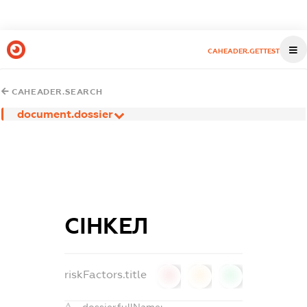
CAHEADER.GETTEST
CAHEADER.SEARCH
document.dossier
СІНКЕЛ
riskFactors.title
0
0
0