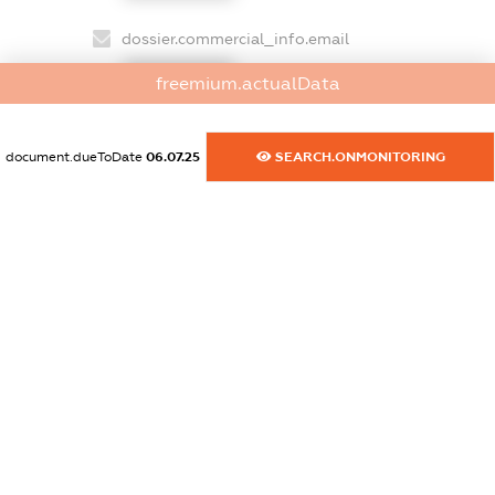
dossier.commercial_info.email
XXXXXXXXXX
freemium.actualData
dossier.commercial_info.website
XXXXXXXXXX
document.dueToDate
06.07.25
SEARCH.ONMONITORING
dossier.commercial_info.activity
XXXXXXXXXX
freemium.exampleText_1
freemium.exampleText_2
freemium.anonymousPerSearch2
FREEMIUM.DETAILS
FREEMIUM.REGISTER