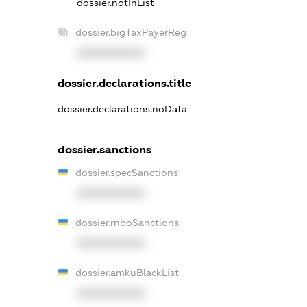
dossier.notInList
dossier.bigTaxPayerReg
XXXXXXXXXX
dossier.declarations.title
dossier.declarations.noData
dossier.sanctions
dossier.specSanctions
XXXXXXXXXX
dossier.rnboSanctions
XXXXXXXXXX
dossier.amkuBlackList
XXXXXXXXXX