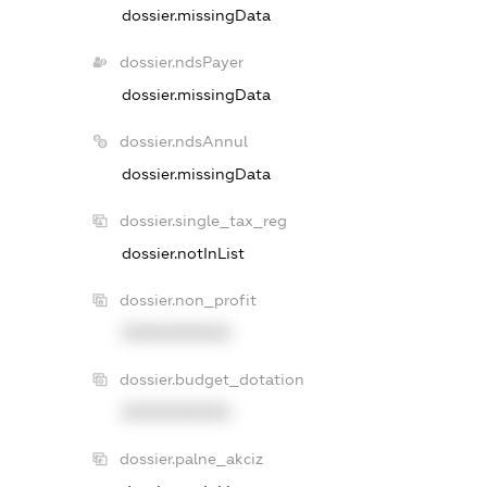
dossier.missingData
dossier.ndsPayer
dossier.missingData
dossier.ndsAnnul
dossier.missingData
dossier.single_tax_reg
dossier.notInList
dossier.non_profit
XXXXXXXXXX
dossier.budget_dotation
XXXXXXXXXX
dossier.palne_akciz