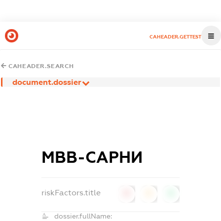
CAHEADER.GETTEST
CAHEADER.SEARCH
document.dossier
МВВ-САРНИ
riskFactors.title
0
0
0
dossier.fullName: