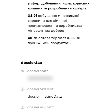
у сфері добування інших корисних
копалин та розроблення кар'єрів
08.91
добування мінеральної
сировини для хімічної
промисловості та виробництва
мінеральних добрив
46.76
оптова торгівля іншими
проміжними продуктами
dossier.tax
dossier.staff
XXXXXXXXXX
dossier.taxDebt
dossier.missingData
dossier.esvDebt