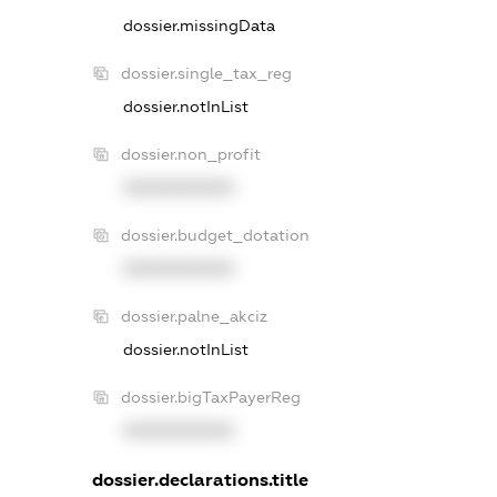
dossier.missingData
dossier.single_tax_reg
dossier.notInList
dossier.non_profit
XXXXXXXXXX
dossier.budget_dotation
XXXXXXXXXX
dossier.palne_akciz
dossier.notInList
dossier.bigTaxPayerReg
XXXXXXXXXX
dossier.declarations.title