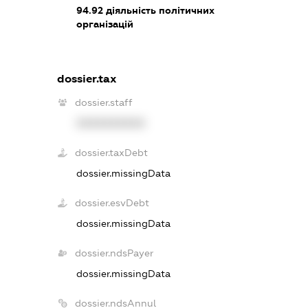
94.92
діяльність політичних
організацій
dossier.tax
dossier.staff
XXXXXXXXXX
dossier.taxDebt
dossier.missingData
dossier.esvDebt
dossier.missingData
dossier.ndsPayer
dossier.missingData
dossier.ndsAnnul