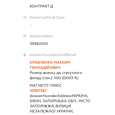
КОНТРАКТ Д
dossier.opfSubType:
-
dossier.edrpo:
39982050
dossier.foundersAndBenef:
КРАВЧЕНКО МАКСИМ
ГЕННАДІЙОВИЧ
Розмір внеску до статутного
фонду (грн.):
500
(0.003 %)
МАГНЕТІТ-ПЛЮС
35397387
dossier.founderAddress
УКРАЇНА,
69001, ЗАПОРІЗЬКА ОБЛ., МІСТО
ЗАПОРІЖЖЯ, ВУЛИЦЯ
НЕЗАЛЕЖНОЇ УКРАЇНИ,