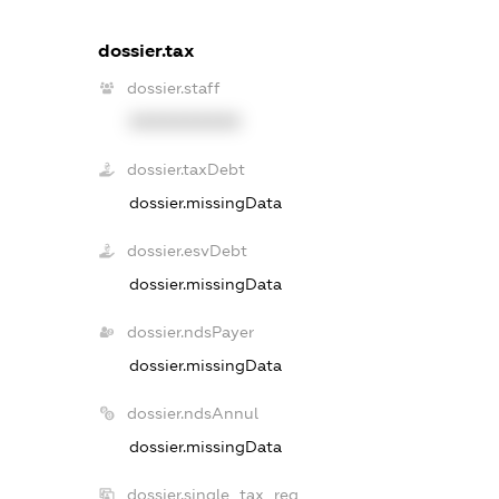
dossier.tax
dossier.staff
XXXXXXXXXX
dossier.taxDebt
dossier.missingData
dossier.esvDebt
dossier.missingData
dossier.ndsPayer
dossier.missingData
dossier.ndsAnnul
dossier.missingData
dossier.single_tax_reg