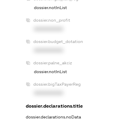
dossier.notInList
dossier.non_profit
XXXXXXXXXX
dossier.budget_dotation
XXXXXXXXXX
dossier.palne_akciz
dossier.notInList
dossier.bigTaxPayerReg
XXXXXXXXXX
dossier.declarations.title
dossier.declarations.noData