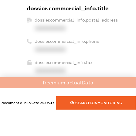
dossier.commercial_info.title
dossier.commercial_info.postal_address
XXXXXXXXXX
dossier.commercial_info.phone
XXXXXXXXXX
dossier.commercial_info.fax
XXXXXXXXXX
freemium.actualData
dossier.commercial_info.email
XXXXXXXXXX
document.dueToDate
25.03.17
SEARCH.ONMONITORING
dossier.commercial_info.website
XXXXXXXXXX
dossier.commercial_info.activity
XXXXXXXXXX