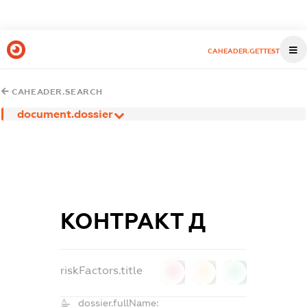
CAHEADER.GETTEST
CAHEADER.SEARCH
document.dossier
КОНТРАКТ Д
riskFactors.title
0
0
0
dossier.fullName: