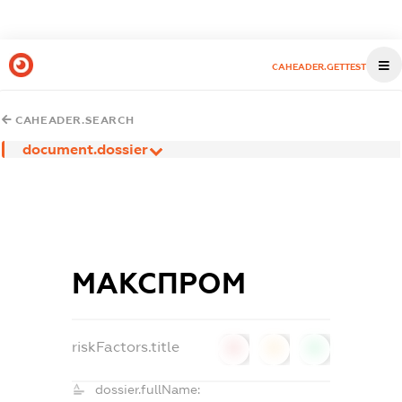
CAHEADER.GETTEST
CAHEADER.SEARCH
document.dossier
МАКСПРОМ
riskFactors.title
0
0
0
dossier.fullName: