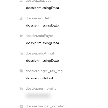
dossier.taxDebt
dossier.missingData
dossier.esvDebt
dossier.missingData
dossier.ndsPayer
dossier.missingData
dossier.ndsAnnul
dossier.missingData
dossier.single_tax_reg
dossier.notInList
dossier.non_profit
XXXXXXXXXX
dossier.budget_dotation