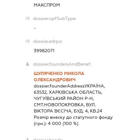
МАКСПРОМ
dossier.opfSubType:
-
dossier.edrpo:
39982071
dossier.foundersAndBenef:
ШУЛЯЧЕНКО МИКОЛА
ОЛЕКСАНДРОВИЧ
dossier.founderAddress
УКРАЇНА,
63532, ХАРКIВСЬКА ОБЛАСТЬ,
ЧУГУЇВСЬКИЙ РАЙОН Р-Н,
СМТ.НОВОПОКРОВКА, ВУЛ.
ВІКТОРА ВЄСІЧА, БУД. 4, КВ.24
Розмір внеску до статутного фонду
(грн.):
4 000
(100 %)
dossier.heads: