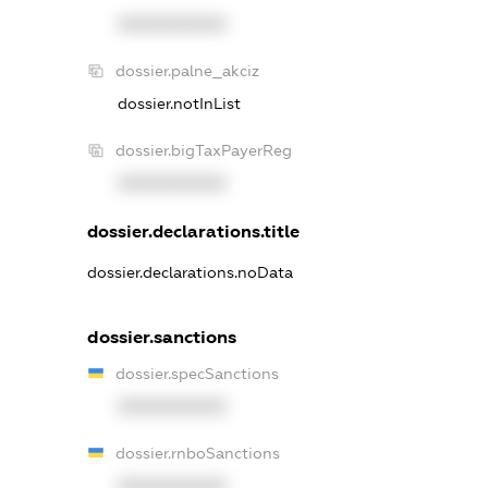
XXXXXXXXXX
dossier.palne_akciz
dossier.notInList
dossier.bigTaxPayerReg
XXXXXXXXXX
dossier.declarations.title
dossier.declarations.noData
dossier.sanctions
dossier.specSanctions
XXXXXXXXXX
dossier.rnboSanctions
XXXXXXXXXX