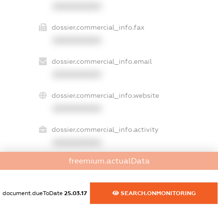
XXXXXXXXXX
dossier.commercial_info.fax
XXXXXXXXXX
dossier.commercial_info.email
XXXXXXXXXX
dossier.commercial_info.website
XXXXXXXXXX
dossier.commercial_info.activity
XXXXXXXXXX
freemium.actualData
freemium.exampleText_1
freemium.exampleText_2
document.dueToDate
25.03.17
SEARCH.ONMONITORING
freemium.anonymousPerSearch2