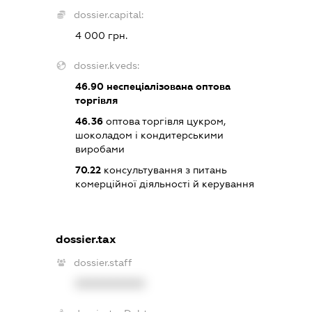
dossier.capital:
4 000 грн.
dossier.kveds:
46.90
неспеціалізована оптова
торгівля
46.36
оптова торгівля цукром,
шоколадом і кондитерськими
виробами
70.22
консультування з питань
комерційної діяльності й керування
dossier.tax
dossier.staff
XXXXXXXXXX