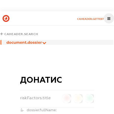
CAHEADER.GETTEST
CAHEADER.SEARCH
document.dossier
ДОНАТИС
riskFactors.title
0
0
0
dossier.fullName: