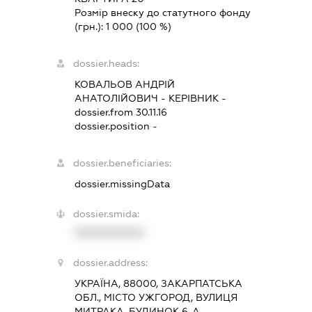
Розмір внеску до статутного фонду
(грн.):
1 000
(100 %)
dossier.heads:
КОВАЛЬОВ АНДРІЙ
АНАТОЛІЙОВИЧ
-
КЕРІВНИК
-
dossier.from 30.11.16
dossier.position -
dossier.beneficiaries:
dossier.missingData
dossier.smida:
XXXXXXXXXX
dossier.address:
УКРАЇНА, 88000, ЗАКАРПАТСЬКА
ОБЛ., МІСТО УЖГОРОД, ВУЛИЦЯ
МИТРАКА, БУДИНОК 6-А,