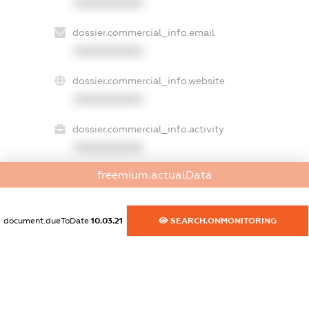
XXXXXXXXXX
dossier.commercial_info.email
XXXXXXXXXX
dossier.commercial_info.website
XXXXXXXXXX
dossier.commercial_info.activity
XXXXXXXXXX
freemium.actualData
freemium.exampleText_1
freemium.exampleText_2
document.dueToDate
10.03.21
SEARCH.ONMONITORING
freemium.anonymousPerSearch2
FREEMIUM.DETAILS
FREEMIUM.REGISTER