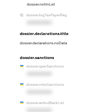
dossier.notInList
dossier.bigTaxPayerReg
XXXXXXXXXX
dossier.declarations.title
dossier.declarations.noData
dossier.sanctions
dossier.specSanctions
XXXXXXXXXX
dossier.rnboSanctions
XXXXXXXXXX
dossier.amkuBlackList
XXXXXXXXXX