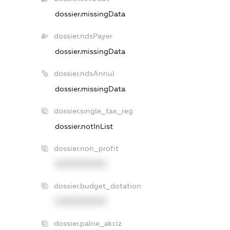
dossier.missingData
dossier.ndsPayer
dossier.missingData
dossier.ndsAnnul
dossier.missingData
dossier.single_tax_reg
dossier.notInList
dossier.non_profit
XXXXXXXXXX
dossier.budget_dotation
XXXXXXXXXX
dossier.palne_akciz