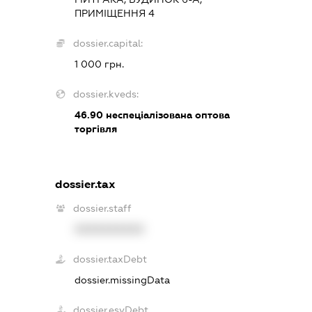
ПРИМІЩЕННЯ 4
dossier.capital:
1 000 грн.
dossier.kveds:
46.90
неспеціалізована оптова
торгівля
dossier.tax
dossier.staff
XXXXXXXXXX
dossier.taxDebt
dossier.missingData
dossier.esvDebt