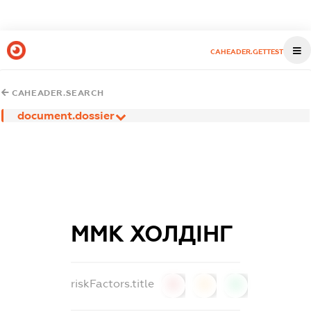
CAHEADER.GETTEST
CAHEADER.SEARCH
document.dossier
ММК ХОЛДІНГ
riskFactors.title
0
0
0