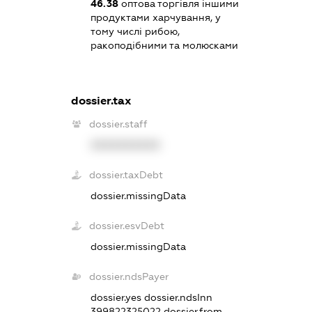
46.38
оптова торгівля іншими
продуктами харчування, у
тому числі рибою,
ракоподібними та молюсками
dossier.tax
dossier.staff
XXXXXXXXXX
dossier.taxDebt
dossier.missingData
dossier.esvDebt
dossier.missingData
dossier.ndsPayer
dossier.yes
dossier.ndsInn
399822325022
dossier.from