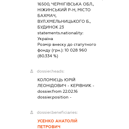
16500, ЧЕРНІГІВСЬКА ОБЛ.,
НІЖИНСЬКИЙ Р-Н, МІСТО
БАХМАЧ,
ВУЛ.ХМЕЛЬНИЦЬКОГО Б.,
БУДИНОК 23
statements.nationality:
Україна
Розмір внеску до статутного
фонду (грн.):
10 028 960
(80.334 %)
dossier.heads:
КОЛОМІЄЦЬ ЮРІЙ
ЛЕОНІДОВИЧ
-
КЕРІВНИК
-
dossier.from 22.02.16
dossier.position -
dossier.beneficiaries:
УСЕНКО АНАТОЛІЙ
ПЕТРОВИЧ