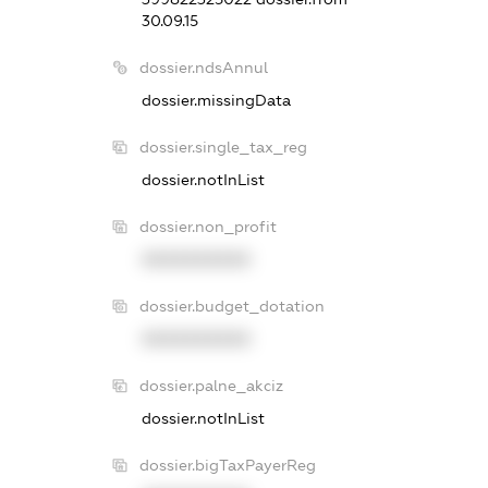
30.09.15
dossier.ndsAnnul
dossier.missingData
dossier.single_tax_reg
dossier.notInList
dossier.non_profit
XXXXXXXXXX
dossier.budget_dotation
XXXXXXXXXX
dossier.palne_akciz
dossier.notInList
dossier.bigTaxPayerReg