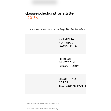
XXXXXXXXXX
dossier.declarations.title
2018
dossier.declarations.pepName
dossier.declarations.personName
dossier.declarat
КУТИРІНА
Заробітна плат
МАР'ЯНА
отримана за
ВАСИЛІВНА
основним місце
роботи
НЕВГОД
Заробітна плат
АНАТОЛІЙ
отримана за
ВАСИЛЬОВИЧ
основним місце
роботи
ЯКОВЕНКО
Інше, Державна
СЕРГІЙ
та соціальна
ВОЛОДИМИРОВИЧ
матеріальна
допомога
dossier.declarations.license_1
dossier.declarations.license_2