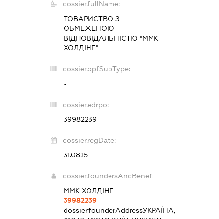
dossier.fullName:
ТОВАРИСТВО З
ОБМЕЖЕНОЮ
ВІДПОВІДАЛЬНІСТЮ "ММК
ХОЛДІНГ"
dossier.opfSubType:
-
dossier.edrpo:
39982239
dossier.regDate:
31.08.15
dossier.foundersAndBenef:
ММК ХОЛДІНГ
39982239
dossier.founderAddress
УКРАЇНА,